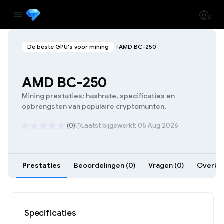
De beste GPU's voor mining
AMD BC-250
AMD BC-250
Mining prestaties: hashrate, specificaties en
opbrengsten van populaire cryptomunten.
(0)
Laatst bijgewerkt: 05 Aug 2026
Prestaties
Beoordelingen (0)
Vragen (0)
Overklo
Specificaties