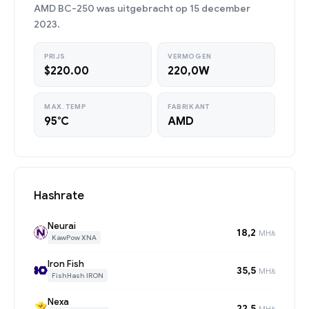
AMD BC-250 was uitgebracht op 15 december
2023.
PRIJS
VERMOGEN
$220.00
220,0W
MAX. TEMP
FABRIKANT
95°C
AMD
Hashrate
Neurai
18,2
MH/s
KawPow XNA
Iron Fish
35,5
MH/s
FishHash IRON
Nexa
22,5
MH/s