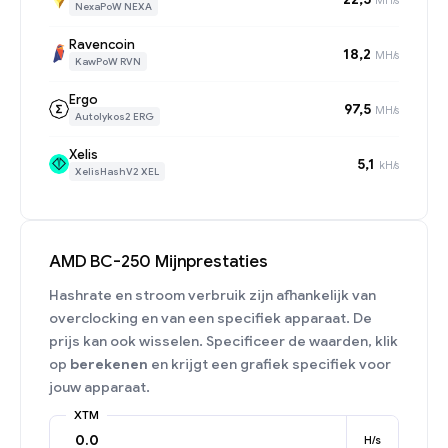
NexaPoW NEXA
Ravencoin
18,2
MH/s
KawPoW RVN
Ergo
97,5
MH/s
Autolykos2 ERG
Xelis
5,1
kH/s
XelisHashV2 XEL
AMD BC-250 Mijnprestaties
Hashrate en stroom verbruik zijn afhankelijk van
overclocking en van een specifiek apparaat. De
prijs kan ook wisselen. Specificeer de waarden, klik
op
berekenen
en krijgt een grafiek specifiek voor
jouw apparaat.
XTM
H/s