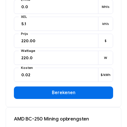
MH/s
XEL
kH/s
Prijs
$
Wattage
W
Kosten
$/kWh
Berekenen
AMD BC-250 Mining opbrengsten