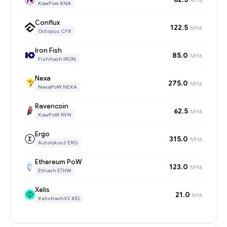
KawPow XNA
Conflux
122.5
MH/s
Octopus CFX
Iron Fish
85.0
MH/s
FishHash IRON
Nexa
275.0
MH/s
NexaPoW NEXA
Ravencoin
62.5
MH/s
KawPoW RVN
Ergo
315.0
MH/s
Autolykos2 ERG
Ethereum PoW
123.0
MH/s
Ethash ETHW
Xelis
21.0
kH/s
XelisHashV2 XEL