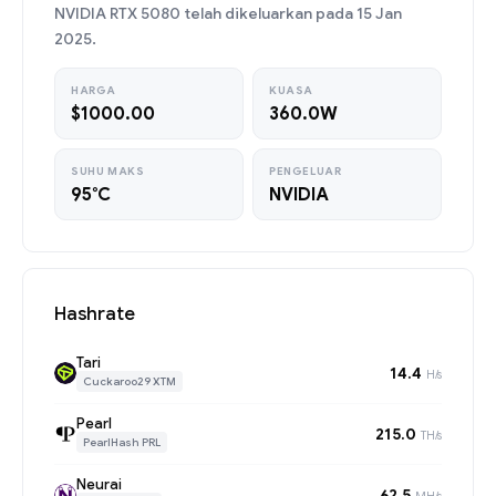
NVIDIA RTX 5080 telah dikeluarkan pada 15 Jan
2025.
HARGA
KUASA
$1000.00
360.0W
SUHU MAKS
PENGELUAR
95°C
NVIDIA
Hashrate
Tari
14.4
H/s
Cuckaroo29 XTM
Pearl
215.0
TH/s
PearlHash PRL
Neurai
62.5
MH/s