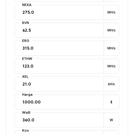
NEXA
MH/s
RVN
MH/s
ERG
MH/s
ETHW
MH/s
XEL
kH/s
Harga
$
Watt
W
Kos