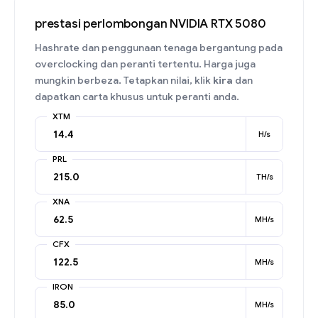
prestasi perlombongan NVIDIA RTX 5080
Hashrate dan penggunaan tenaga bergantung pada
overclocking dan peranti tertentu. Harga juga
mungkin berbeza. Tetapkan nilai, klik
kira
dan
dapatkan carta khusus untuk peranti anda.
XTM
H/s
PRL
TH/s
XNA
MH/s
CFX
MH/s
IRON
MH/s