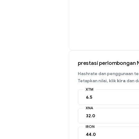
prestasi perlombongan 
Hashrate dan penggunaan ten
Tetapkan nilai, klik
kira
dan da
XTM
XNA
IRON