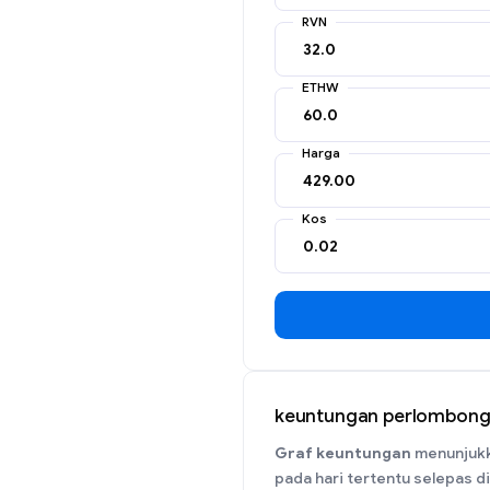
RVN
ETHW
Harga
Kos
keuntungan perlombonga
Graf keuntungan
menunjukk
pada hari tertentu selepas di