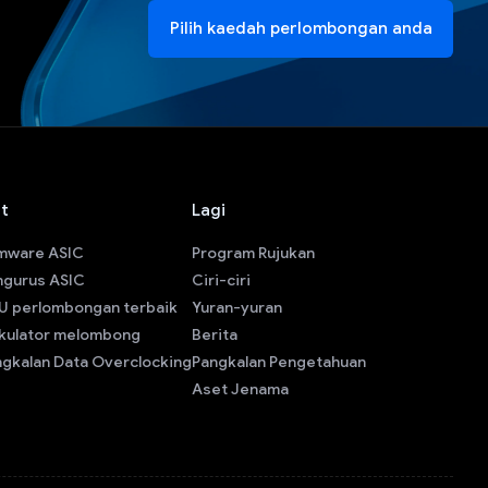
Pilih kaedah perlombongan anda
at
Lagi
rmware ASIC
Program Rujukan
ngurus ASIC
Ciri-ciri
U perlombongan terbaik
Yuran-yuran
lkulator melombong
Berita
gkalan Data Overclocking
Pangkalan Pengetahuan
Aset Jenama