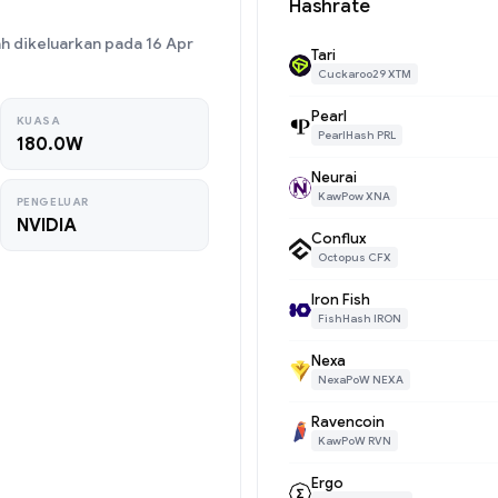
Hashrate
h dikeluarkan pada 16 Apr
Tari
Cuckaroo29 XTM
Pearl
KUASA
PearlHash PRL
180.0W
Neurai
KawPow XNA
PENGELUAR
NVIDIA
Conflux
Octopus CFX
Iron Fish
FishHash IRON
Nexa
NexaPoW NEXA
Ravencoin
KawPoW RVN
Ergo