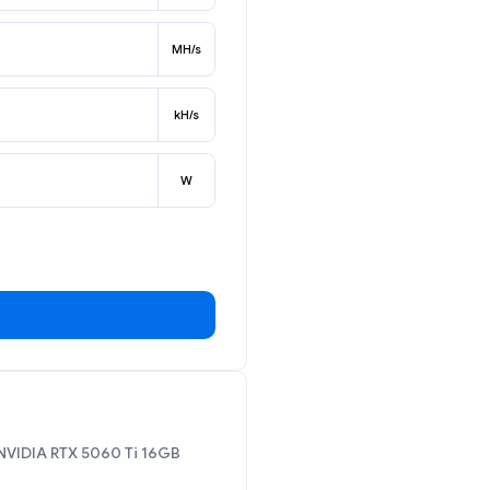
MH/s
kH/s
W
NVIDIA RTX 5060 Ti 16GB