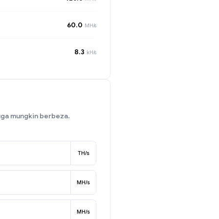
60.0
MH/s
8.3
kH/s
uga mungkin berbeza.
TH/s
MH/s
MH/s