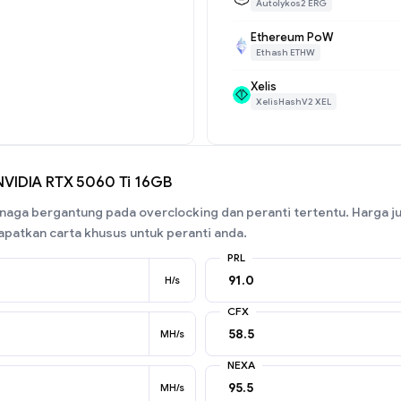
Autolykos2 ERG
Ethereum PoW
Ethash ETHW
Xelis
XelisHashV2 XEL
NVIDIA RTX 5060 Ti 16GB
aga bergantung pada overclocking dan peranti tertentu. Harga j
patkan carta khusus untuk peranti anda.
PRL
H/s
CFX
MH/s
NEXA
MH/s