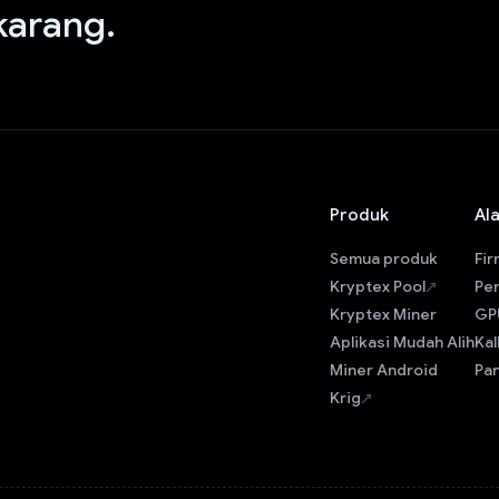
arang.
Produk
Al
Semua produk
Fi
Kryptex Pool
Pe
Kryptex Miner
GP
Aplikasi Mudah Alih
Ka
Miner Android
Pan
Krig