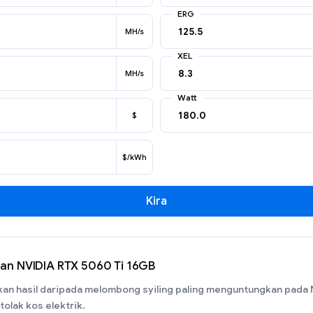
ERG
MH/s
XEL
MH/s
Watt
$
$/kWh
Kira
n NVIDIA RTX 5060 Ti 16GB
an hasil daripada melombong syiling paling menguntungkan pada 
tolak kos elektrik.