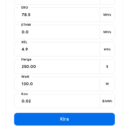
ERG
MH/s
ETHW
MH/s
XEL
kH/s
Harga
$
Watt
W
Kos
$/kWh
Kira