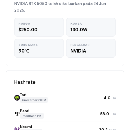
NVIDIA RTX 5050 telah dikeluarkan pada 24 Jun
2025.
HARGA
KUASA
$250.00
130.0W
SUHU MAKS
PENGELUAR
90°C
NVIDIA
Hashrate
Tari
4.0
H/s
Cuckaroo29 XTM
Pearl
58.0
TH/s
PearlHash PRL
Neurai
20.2
MH/s