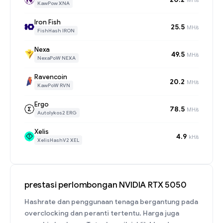
KawPow XNA
Iron Fish
25.5
MH/s
FishHash IRON
Nexa
49.5
MH/s
NexaPoW NEXA
Ravencoin
20.2
MH/s
KawPoW RVN
Ergo
78.5
MH/s
Autolykos2 ERG
Xelis
4.9
kH/s
XelisHashV2 XEL
prestasi perlombongan NVIDIA RTX 5050
Hashrate dan penggunaan tenaga bergantung pada
overclocking dan peranti tertentu. Harga juga