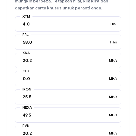
mungkin berbeza. Tetapkan nilai, klik
kira
dan
dapatkan carta khusus untuk peranti anda.
XTM
H/s
PRL
TH/s
XNA
MH/s
CFX
MH/s
IRON
MH/s
NEXA
MH/s
RVN
MH/s