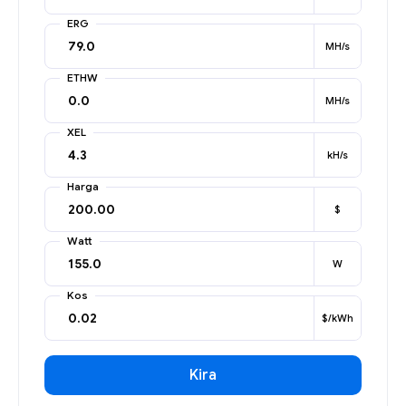
ERG
MH/s
ETHW
MH/s
XEL
kH/s
Harga
$
Watt
W
Kos
$/kWh
Kira