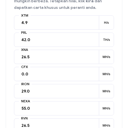
mungkin berbeza. Tetapkan nilai, klik
kira
dan
dapatkan carta khusus untuk peranti anda.
XTM
H/s
PRL
TH/s
XNA
MH/s
CFX
MH/s
IRON
MH/s
NEXA
MH/s
RVN
MH/s