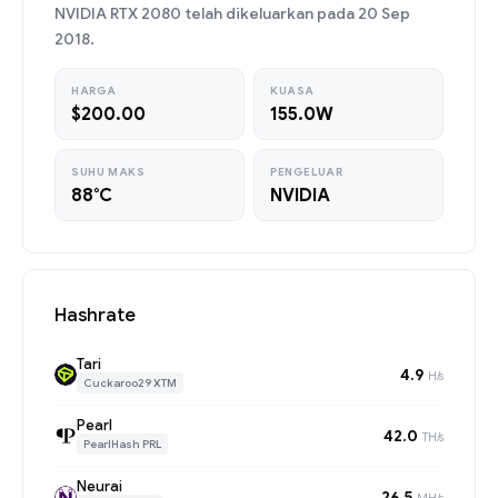
NVIDIA RTX 2080 telah dikeluarkan pada 20 Sep
2018.
HARGA
KUASA
$200.00
155.0W
SUHU MAKS
PENGELUAR
88°C
NVIDIA
Hashrate
Tari
4.9
H/s
Cuckaroo29 XTM
Pearl
42.0
TH/s
PearlHash PRL
Neurai
26.5
MH/s