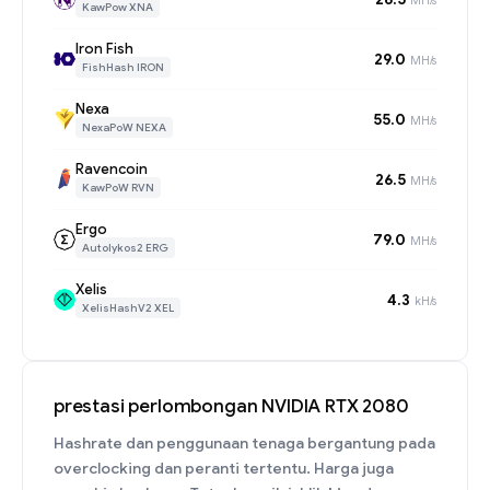
KawPow XNA
Iron Fish
29.0
MH/s
FishHash IRON
Nexa
55.0
MH/s
NexaPoW NEXA
Ravencoin
26.5
MH/s
KawPoW RVN
Ergo
79.0
MH/s
Autolykos2 ERG
Xelis
4.3
kH/s
XelisHashV2 XEL
prestasi perlombongan NVIDIA RTX 2080
Hashrate dan penggunaan tenaga bergantung pada
overclocking dan peranti tertentu. Harga juga