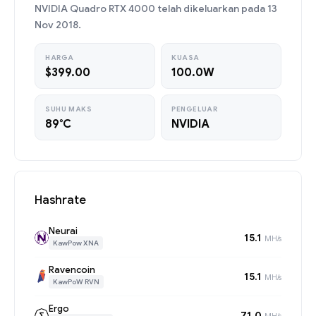
NVIDIA Quadro RTX 4000 telah dikeluarkan pada 13
Nov 2018.
HARGA
KUASA
$399.00
100.0W
SUHU MAKS
PENGELUAR
89°C
NVIDIA
Hashrate
Neurai
15.1
MH/s
KawPow XNA
Ravencoin
15.1
MH/s
KawPoW RVN
Ergo
71.0
MH/s