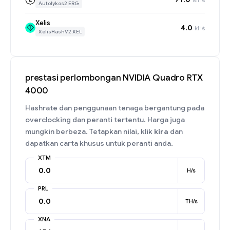
Autolykos2 ERG
Xelis
4.0
kH/s
XelisHashV2 XEL
prestasi perlombongan NVIDIA Quadro RTX
4000
Hashrate dan penggunaan tenaga bergantung pada
overclocking dan peranti tertentu. Harga juga
mungkin berbeza. Tetapkan nilai, klik
kira
dan
dapatkan carta khusus untuk peranti anda.
XTM
H/s
PRL
TH/s
XNA