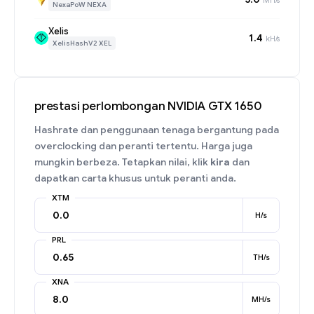
NexaPoW NEXA
Xelis
1.4
kH/s
XelisHashV2 XEL
prestasi perlombongan NVIDIA GTX 1650
Hashrate dan penggunaan tenaga bergantung pada
overclocking dan peranti tertentu. Harga juga
mungkin berbeza. Tetapkan nilai, klik
kira
dan
dapatkan carta khusus untuk peranti anda.
XTM
H/s
PRL
TH/s
XNA
MH/s