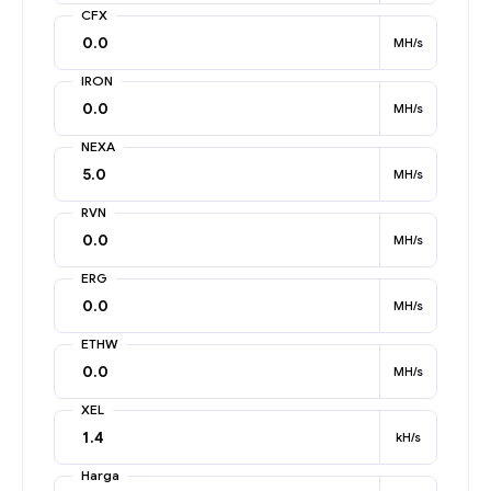
CFX
MH/s
IRON
MH/s
NEXA
MH/s
RVN
MH/s
ERG
MH/s
ETHW
MH/s
XEL
kH/s
Harga