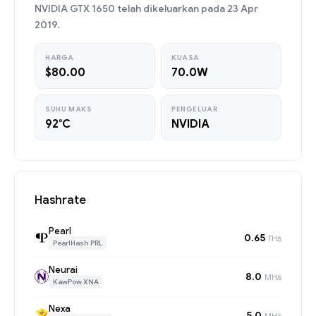
NVIDIA GTX 1650 telah dikeluarkan pada 23 Apr
2019.
HARGA
KUASA
$80.00
70.0W
SUHU MAKS
PENGELUAR
92°C
NVIDIA
Hashrate
Pearl
0.65
TH/s
PearlHash PRL
Neurai
8.0
MH/s
KawPow XNA
Nexa
5.0
MH/s