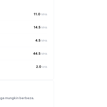
11.0
MH/s
14.5
MH/s
4.5
MH/s
44.5
MH/s
2.0
kH/s
uga mungkin berbeza.