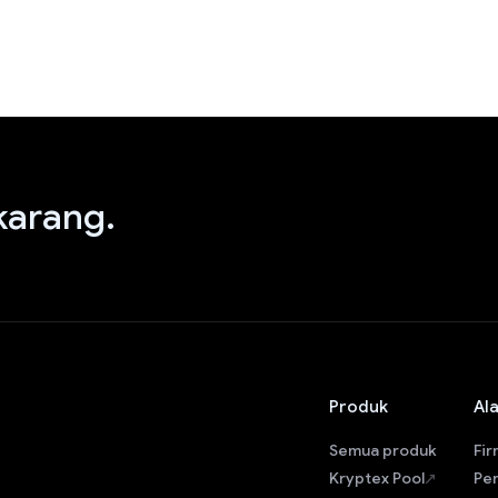
arang.
Produk
Al
Semua produk
Fi
Kryptex Pool
Pe