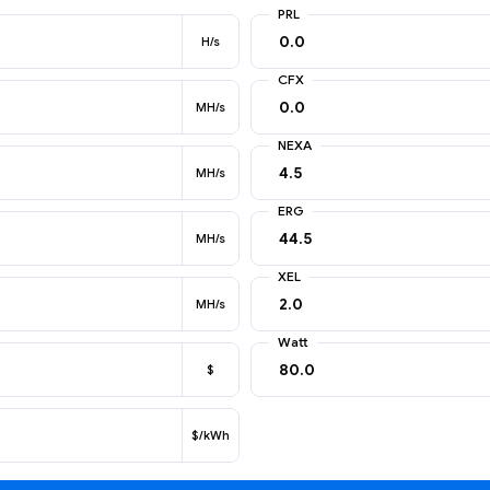
PRL
H/s
CFX
MH/s
NEXA
MH/s
ERG
MH/s
XEL
MH/s
Watt
$
$/kWh