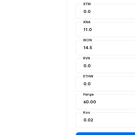
XTM
XNA
IRON
RVN
ETHW
Harga
Kos