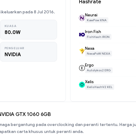
Hashrate
keluarkan pada 8 Jul 2016.
Neurai
KawPow XNA
KUASA
Iron Fish
80.0W
FishHash IRON
Nexa
PENGELUAR
NVIDIA
NexaPoW NEXA
Ergo
Autolykos2 ERG
Xelis
XelisHashV2 XEL
NVIDIA GTX 1060 6GB
aga bergantung pada overclocking dan peranti tertentu. Harga j
patkan carta khusus untuk peranti anda.