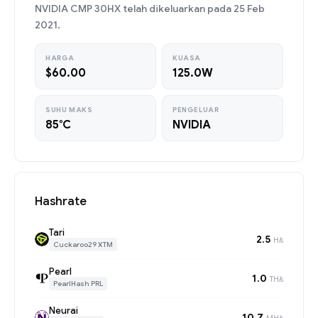
NVIDIA CMP 30HX telah dikeluarkan pada 25 Feb
2021.
HARGA
KUASA
$60.00
125.0W
SUHU MAKS
PENGELUAR
85°C
NVIDIA
Hashrate
Tari
2.5
H/s
Cuckaroo29 XTM
Pearl
1.0
TH/s
PearlHash PRL
Neurai
10.7
MH/s