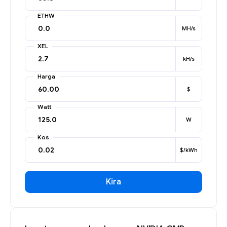
ETHW
MH/s
XEL
kH/s
Harga
$
Watt
W
Kos
$/kWh
Kira