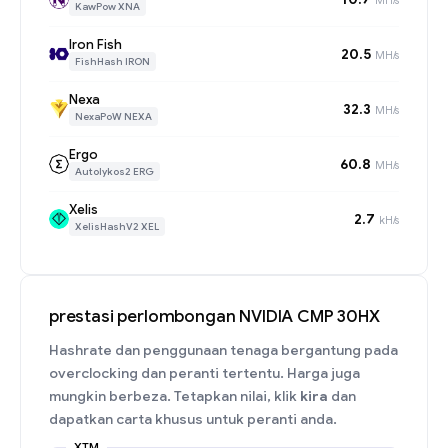
KawPow XNA
Iron Fish
20.5
MH/s
FishHash IRON
Nexa
32.3
MH/s
NexaPoW NEXA
Ergo
60.8
MH/s
Autolykos2 ERG
Xelis
2.7
kH/s
XelisHashV2 XEL
prestasi perlombongan NVIDIA CMP 30HX
Hashrate dan penggunaan tenaga bergantung pada
overclocking dan peranti tertentu. Harga juga
mungkin berbeza. Tetapkan nilai, klik
kira
dan
dapatkan carta khusus untuk peranti anda.
XTM