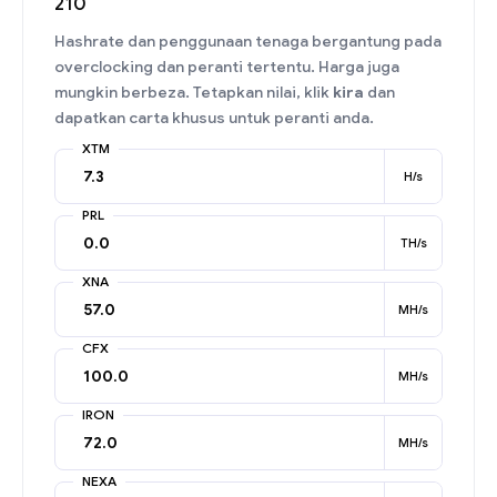
210
Hashrate dan penggunaan tenaga bergantung pada
overclocking dan peranti tertentu. Harga juga
mungkin berbeza. Tetapkan nilai, klik
kira
dan
dapatkan carta khusus untuk peranti anda.
XTM
H/s
PRL
TH/s
XNA
MH/s
CFX
MH/s
IRON
MH/s
NEXA