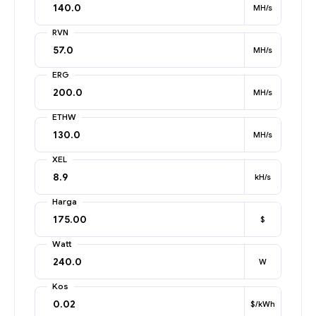
MH/s
RVN
MH/s
ERG
MH/s
ETHW
MH/s
XEL
kH/s
Harga
$
Watt
W
Kos
$/kWh