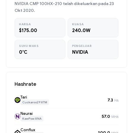
NVIDIA CMP 100HX-210 telah dikeluarkan pada 23
Okt 2020.
HARGA
KUASA
$175.00
240.0W
SUHU MAKS
PENGELUAR
0°C
NVIDIA
Hashrate
Tari
7.3
H/s
Cuckaroo29 XTM
Neurai
57.0
MH/s
KawPow XNA
Conflux
100.0
MH/s