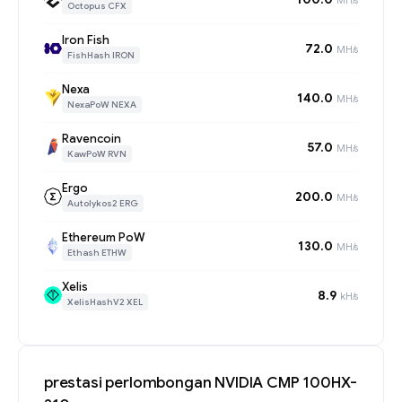
Octopus CFX
Iron Fish
72.0
MH/s
FishHash IRON
Nexa
140.0
MH/s
NexaPoW NEXA
Ravencoin
57.0
MH/s
KawPoW RVN
Ergo
200.0
MH/s
Autolykos2 ERG
Ethereum PoW
130.0
MH/s
Ethash ETHW
Xelis
8.9
kH/s
XelisHashV2 XEL
prestasi perlombongan NVIDIA CMP 100HX-