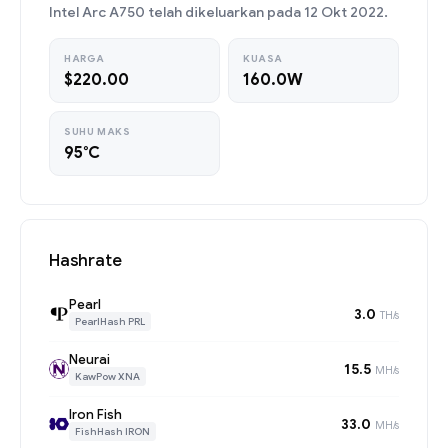
Intel Arc A750 telah dikeluarkan pada 12 Okt 2022.
HARGA
KUASA
$220.00
160.0W
SUHU MAKS
95°C
Hashrate
Pearl
3.0
TH/s
PearlHash PRL
Neurai
15.5
MH/s
KawPow XNA
Iron Fish
33.0
MH/s
FishHash IRON