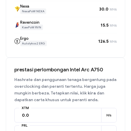
Nexa
30.0
MH/s
NexaPoW NEXA
Ravencoin
15.5
MH/s
KawPoW RVN
Ergo
126.5
MH/s
Autolykos2 ERG
prestasi perlombongan Intel Arc A750
Hashrate dan penggunaan tenaga bergantung pada
overclocking dan peranti tertentu. Harga juga
mungkin berbeza. Tetapkan nilai, klik
kira
dan
dapatkan carta khusus untuk peranti anda.
XTM
H/s
PRL