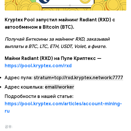
Kryptex Pool запустил майнинг Radiant (RXD) с
автообменом в Bitcoin (BTC).
Получай Биткоины за майнинг RXD, заказывай
выплаты в BTC, LTC, ETH, USDT, Volet, в фиате.
Майни Radiant (RXD) на Пуле Криптекс —
https://pool.kryptex.com/rxd
Адрес пула:
stratum+tcp://rxd.kryptex.network:7777
Адрес кошелька:
email/worker
Подробности в нашей статье:
https://pool.kryptex.com/articles/account-mining-
ru
공유: