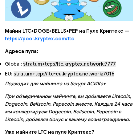
Майни LTC+DOGE+BELLS+PEP на Пуле Криптекс —
https://pool.kryptex.com/ltc
Адреса пула:
Global:
stratum+tcp://ltc.kryptex.network:7777
EU:
stratum+tcp://ltc-eu.kryptex.network:7016
Подходит для майнинга на Scrypt АСИКах
При объединенном майнинге, вы добываете Litecoin,
Dogecoin, Bellscoin, Pepecoin вместе. Каждые 24 часа
мы конвертируем Dogecoin, Bellscoin, Pepecoin в
Litecoin, добавляя бонус к вашему вознаграждению.
Уже майните LTC на пуле Криптекс?