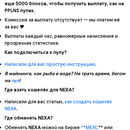
еще 5000 блоков, чтобы получить выплату, как на
PPLNS пулах.
Комиссия за выплату отсутствует — мы платим её
за вас 🖤
Выплаты каждый час, равномерные начисления и
прозрачная статистика.
Как подключиться к пулу?
Написали для вас простую инструкцию
.
В майнинге, как рыба в воде? Не трать время, бегом
на
пул
!
Где взять кошелёк для NEXA?
Написали для вас статью,
как создать кошелёк
NEXA
.
Где обменять NEXA?
Обменять
NEXA
можно на бирже
**MEXC
** или