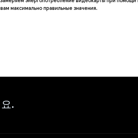
ы замеряем энергопотребление видеокарты при помощи 
 вам максимально правильные значения.
요.