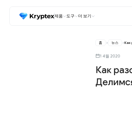
제품
도구
더 보기
홈
뉴스
Как
1 4월 2020
Как раз
Делимся