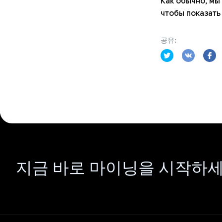
Как обычно, м
чтобы показать
공유:
지금 바로 마이닝을 시작하세