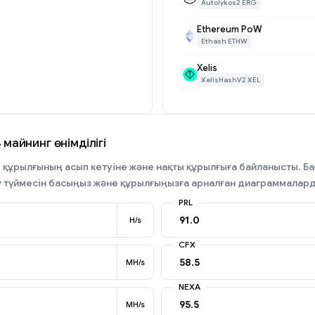
Autolykos2 ERG
Ethereum PoW
Ethash ETHW
Xelis
XelisHashV2 XEL
 майнинг өнімділігі
 құрылғының асып кетуіне және нақты құрылғыға байланысты. Бағ
у
түймесін басыңыз және құрылғыңызға арналған диаграммалар
PRL
H/s
CFX
MH/s
NEXA
MH/s