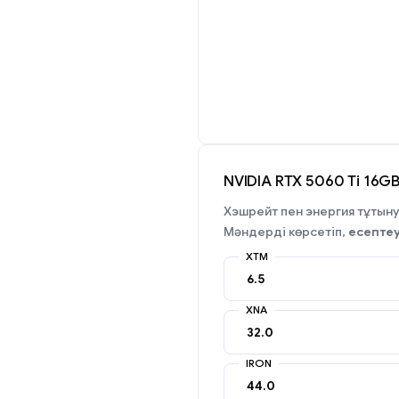
NVIDIA RTX 5060 Ti 16GB
Хэшрейт пен энергия тұтыну
Мәндерді көрсетіп,
есепте
XTM
XNA
IRON