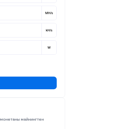
MH/s
kH/s
W
ы монетаны майнингтен