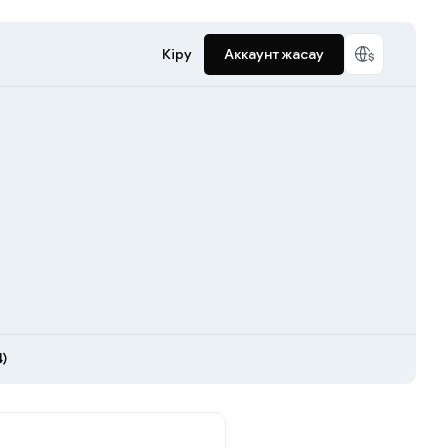
Кіру
Аккаунт жасау
)