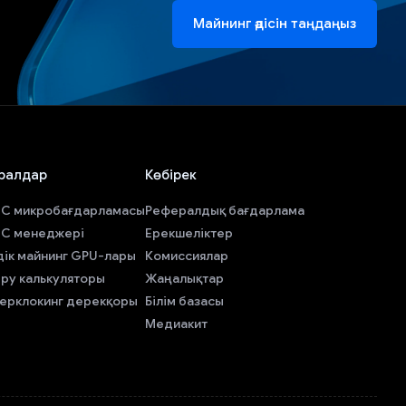
Майнинг әдісін таңдаңыз
ралдар
Көбірек
IC микробағдарламасы
Рефералдық бағдарлама
IC менеджері
Ерекшеліктер
дік майнинг GPU-лары
Комиссиялар
діру калькуляторы
Жаңалықтар
ерклокинг дерекқоры
Білім базасы
Медиакит