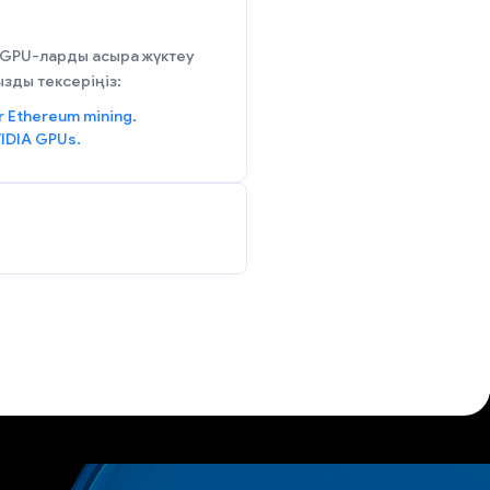
 GPU-ларды асыра жүктеу
зды тексеріңіз:
r Ethereum mining.
IDIA GPUs.