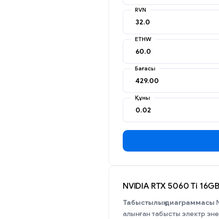
RVN
ETHW
Бағасы
Құны
NVIDIA RTX 5060 Ti 16G
Табыстылық диаграммасы
N
алынған табысты электр эн