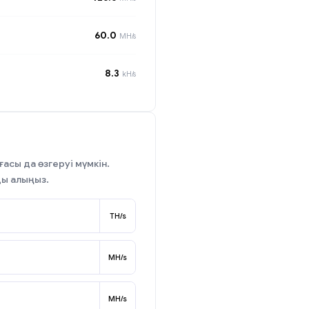
60.0
MH/s
8.3
kH/s
асы да өзгеруі мүмкін.
ды алыңыз.
TH/s
MH/s
MH/s