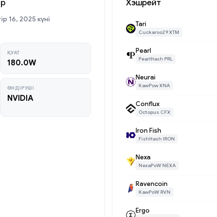
ар
Хэшрейт
р 16, 2025 күні
Tari
Cuckaroo29 XTM
Pearl
ҚУАТ
PearlHash PRL
180.0W
Neurai
KawPow XNA
ӨНДІРУШІ
NVIDIA
Conflux
Octopus CFX
Iron Fish
FishHash IRON
Nexa
NexaPoW NEXA
Ravencoin
KawPoW RVN
Ergo