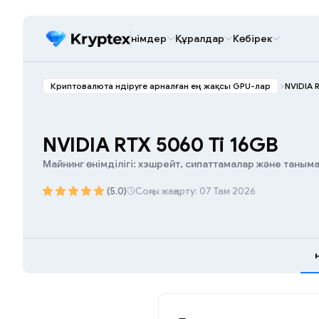
Өнімдер
Құралдар
Көбірек
Криптовалюта өндіруге арналған ең жақсы GPU-лар
NVIDIA 
NVIDIA RTX 5060 Ti 16GB
Майнинг өнімділігі: хэшрейт, сипаттамалар және таны
(5.0)
Соңғы жаңарту: 07 Там 2026