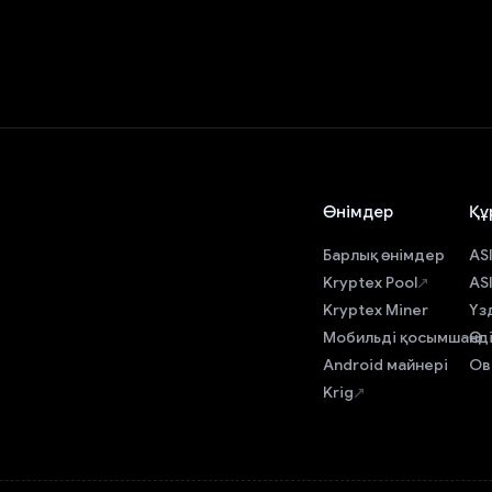
Өнімдер
Құ
Барлық өнімдер
AS
Kryptex Pool
AS
Kryptex Miner
Үз
Мобильді қосымша
Өн
Android майнері
Ов
Krig