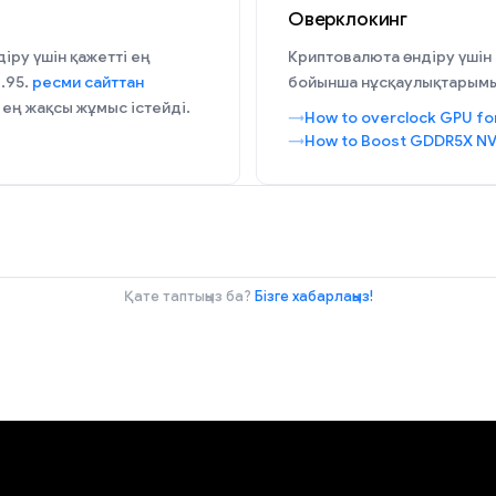
Оверклокинг
іру үшін қажетті ең
Криптовалюта өндіру үшін
.95.
ресми сайттан
бойынша нұсқаулықтарымы
 ең жақсы жұмыс істейді.
How to overclock GPU fo
How to Boost GDDR5X NV
Қате таптыңыз ба?
Бізге хабарлаңыз!