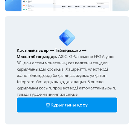
Қосылыңыздар
→
Табыңыздар
→
Масштабтаңыздар.
ASIC, GPU немесе FPGA үшін
30-дан астам монетаның кез келгенін таңдап,
құрылғыңызды қосыңыз. Хэшрейтті, үлестерді
және төлемдерді бақылаңыз; жұмыс уақытын
telegram-бот арқылы қадағалаңыз. Бірнеше
құрылғыны қосып, процестерді автоматтандырып,
тиімді түрде майнинг жасаңыз.
Құрылғыны қосу