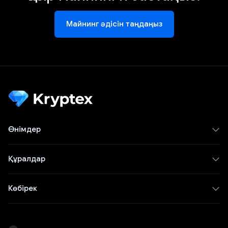
Майнинг әдісін таңдаңыз
Өнімдер
Құралдар
Көбірек