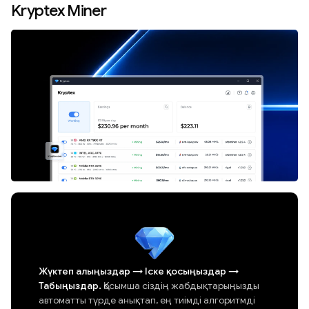
Kryptex Miner
Жүктеп алыңыздар
→
Іске қосыңыздар
→
Табыңыздар.
Қосымша сіздің жабдықтарыңызды
автоматты түрде анықтап, ең тиімді алгоритмді