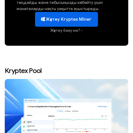
таңдайды және табысыңызды көбейту үшін
монеталарды нақты уақытта ауыстырады.
Жүктеу Kryptex Miner
Жүктеу баяу ма?
Kryptex Pool