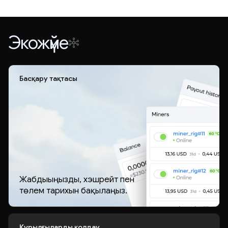
Экожүйе
Басқару тақтасы
Жабдығыңызды, хэшрейт пен
төлем тарихын бақылаңыз.
Құрылғыларды қолдау