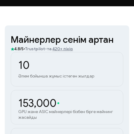
Майнерлер сенім артқан
•
Trustpilot-та
420+ пікір
4.8/5
10
Әлем бойынша жұмыс істеген жылдар
153,000
GPU және ASIC майнерлері бізбен бірге майнинг
жасайды