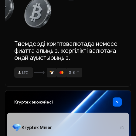
ETH
Төлемдерді криптовалютада немесе
фиатта алыңыз, жергілікті валютаға
BTC
оңай ауыстырыңыз.
USDT
$
·
€
·
₸
LTC
ETH
Kryptex экожүйесі
9
Kryptex Miner