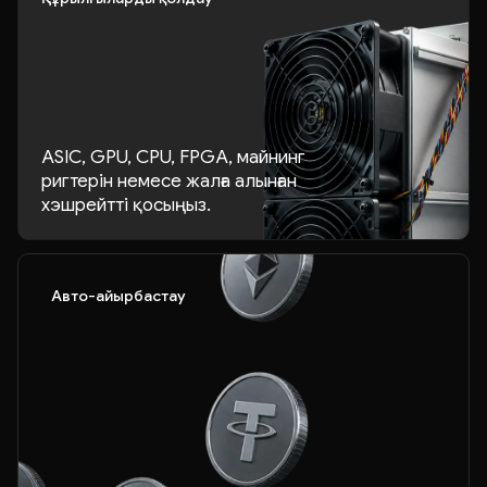
ASIC, GPU, CPU, FPGA, майнинг
ригтерін немесе жалға алынған
хэшрейтті қосыңыз.
Авто-айырбастау