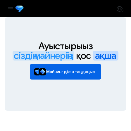
Ауыстырыңыз
сіздің майнеріңіз
қос
ақша
Майнинг әдісін таңдаңыз