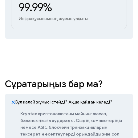
99.99%
Инфрақұрылымның жұмыс уақыты
Сұрақтарыңыз бар ма?
Бұл қалай жұмыс істейді? Ақша қайдан келеді?
Kryptex криптовалютаны майнинг жасап,
балансыңызға аударады. Сіздің компьютеріңіз
немесе ASIC блокчейн транзакцияларын
тексеретін есептеулерді орындайды және сол