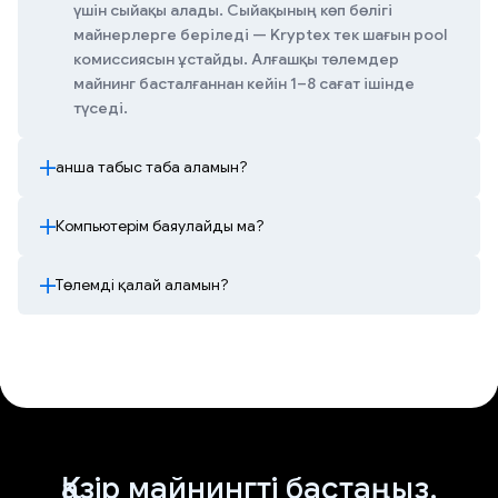
үшін сыйақы алады. Сыйақының көп бөлігі
майнерлерге беріледі — Kryptex тек шағын pool
комиссиясын ұстайды. Алғашқы төлемдер
майнинг басталғаннан кейін 1–8 сағат ішінде
түседі.
Қанша табыс таба аламын?
Компьютерім баяулайды ма?
Төлемді қалай аламын?
Қазір майнингті бастаңыз.