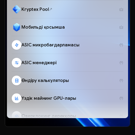
Kryptex Pool
Мобильді қосымша
ASIC микробағдарламасы
ASIC менеджері
Өндіру калькуляторы
Үздік майнинг GPU-лары
Оверклокинг дерекқоры
Telegram-бот