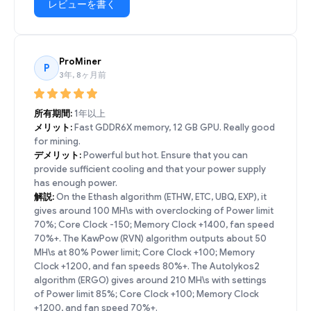
レビューを書く
ProMiner
P
3年, 8ヶ月前
所有期間:
1年以上
メリット:
Fast GDDR6X memory, 12 GB GPU. Really good
for mining.
デメリット:
Powerful but hot. Ensure that you can
provide sufficient cooling and that your power supply
has enough power.
解説:
On the Ethash algorithm (ETHW, ETC, UBQ, EXP), it
gives around 100 MH\s with overclocking of Power limit
70%; Core Clock -150; Memory Clock +1400, fan speed
70%+. The KawPow (RVN) algorithm outputs about 50
MH\s at 80% Power limit; Core Clock +100; Memory
Clock +1200, and fan speeds 80%+. The Autolykos2
algorithm (ERGO) gives around 210 MH\s with settings
of Power limit 85%; Core Clock +100; Memory Clock
+1200, and fan speed 70%+.