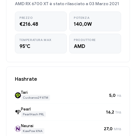
AMD RX 6700 XT è stato rilasciato a 03 Marzo 2021
PREZZO
POTENZA
€216.48
140,0W
TEMPERATURA MAX
PRODUTTORE
95°C
AMD
Hashrate
Tari
5,0
H/s
Cuckaroo29 XTM
Pearl
16,2
TH/s
PearlHash PRL
Neurai
27,0
MH/s
KawPow XNA