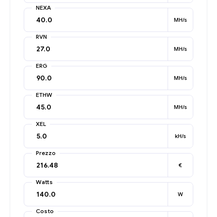
NEXA
MH/s
RVN
MH/s
ERG
MH/s
ETHW
MH/s
XEL
kH/s
Prezzo
€
Watts
W
Costo