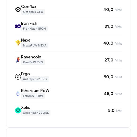
Conflux
40,0
MH/s
Octopus CFX
Iron Fish
31,0
MH/s
FishHash IRON
Nexa
40,0
MH/s
NexaPoW NEXA
Ravencoin
27,0
MH/s
KawPoW RVN
Ergo
90,0
MH/s
Autolykos2 ERG
Ethereum PoW
45,0
MH/s
Ethash ETHW
Xelis
5,0
kH/s
XelisHashV2 XEL