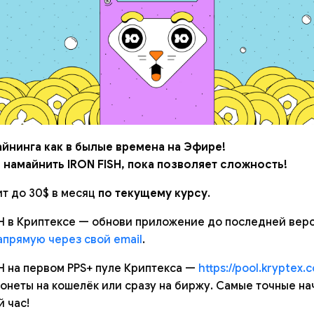
йнинга как в былые времена на Эфире!
 намайнить IRON FISH, пока позволяет сложность!
т до 30$ в месяц
по текущему курсу
.
H в Криптексе — обнови приложение до последней вер
прямую через свой email
.
H на первом PPS+ пуле Криптекса —
https://pool.kryptex.
онеты на кошелёк или сразу на биржу. Самые точные на
 час!