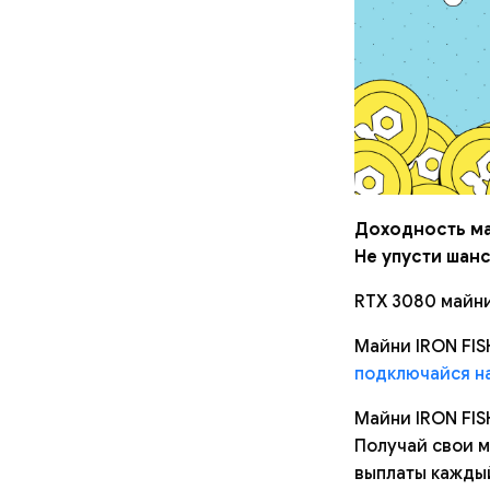
Доходность ма
Не упусти шанс
RTX 3080 майни
Майни IRON FIS
подключайся на
Майни IRON FIS
Получай свои м
выплаты каждый