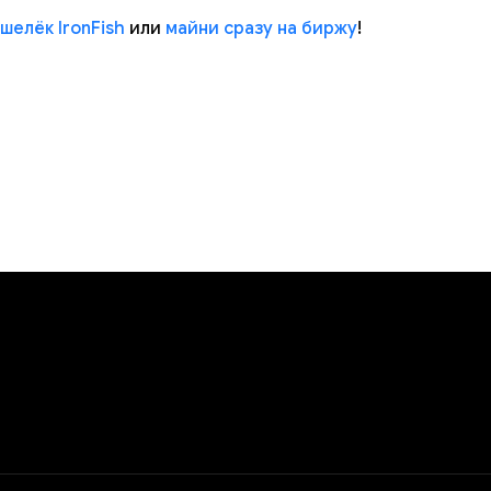
шелёк IronFish
или
майни сразу на биржу
!