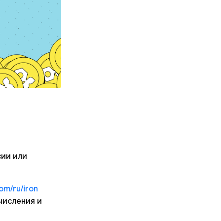
сии или
com/ru/iron
числения и