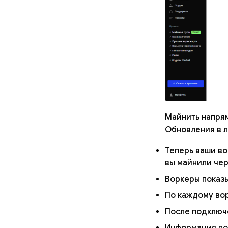
Майнить напрям
Обновления в л
Теперь ваши во
вы майнили че
Воркеры показы
По каждому вор
После подключе
Информация по 