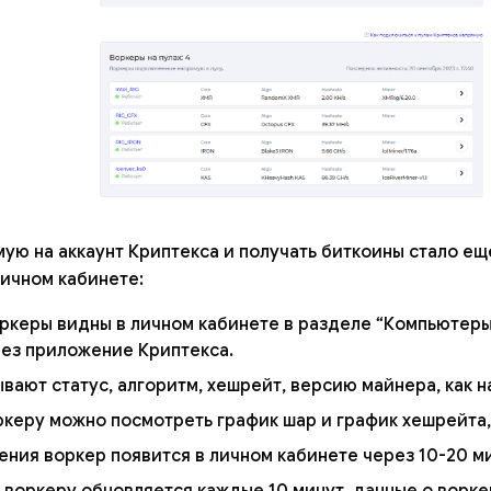
ую на аккаунт Криптекса и получать биткоины стало ещ
ичном кабинете:
ркеры видны в личном кабинете в разделе “Компьютеры”
рез приложение Криптекса.
вают статус, алгоритм, хешрейт, версию майнера, как на
керу можно посмотреть график шар и график хешрейта, 
ния воркер появится в личном кабинете через 10-20 ми
воркеру обновляется каждые 10 минут, данные о ворк