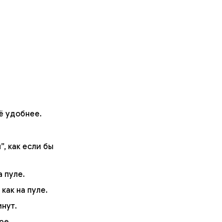
ё удобнее.
, как если бы
 пуле.
как на пуле.
нут.
ере