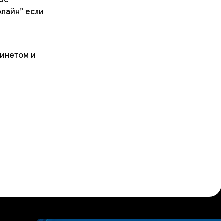
флайн” если
бинетом и