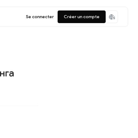
Se connecter
Créer un compte
нга