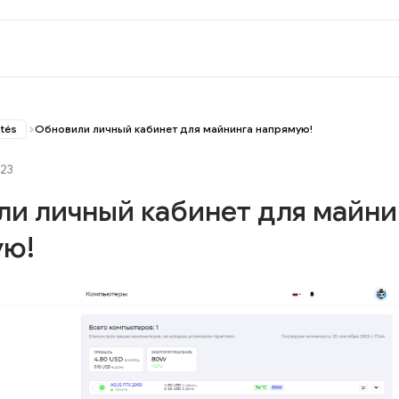
ités
Обновили личный кабинет для майнинга напрямую!
023
и личный кабинет для майни
ую!