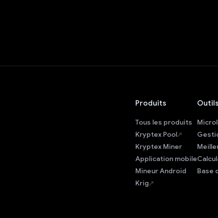
Produits
Outil
Tous les produits
Microl
Kryptex Pool
Gesti
Kryptex Miner
Meille
Application mobile
Calcu
Mineur Android
Base 
Krig