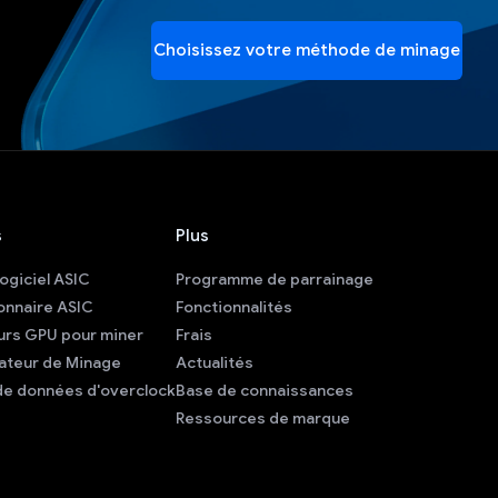
Choisissez votre méthode de minage
s
Plus
ogiciel ASIC
Programme de parrainage
onnaire ASIC
Fonctionnalités
urs GPU pour miner
Frais
lateur de Minage
Actualités
de données d'overclock
Base de connaissances
Ressources de marque