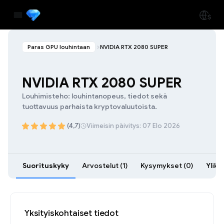
Paras GPU louhintaan
NVIDIA RTX 2080 SUPER
NVIDIA RTX 2080 SUPER
Louhimisteho: louhintanopeus, tiedot sekä
tuottavuus parhaista kryptovaluutoista.
(4,7)
Viimeisin päivitys: 07 Elo 2026
Suorituskyky
Arvostelut (1)
Kysymykset (0)
Ylike
Yksityiskohtaiset tiedot