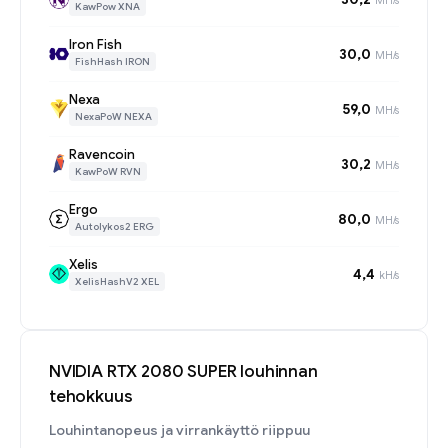
KawPow XNA
Iron Fish
30,0
MH/s
FishHash IRON
Nexa
59,0
MH/s
NexaPoW NEXA
Ravencoin
30,2
MH/s
KawPoW RVN
Ergo
80,0
MH/s
Autolykos2 ERG
Xelis
4,4
kH/s
XelisHashV2 XEL
NVIDIA RTX 2080 SUPER louhinnan
tehokkuus
Louhintanopeus ja virrankäyttö riippuu