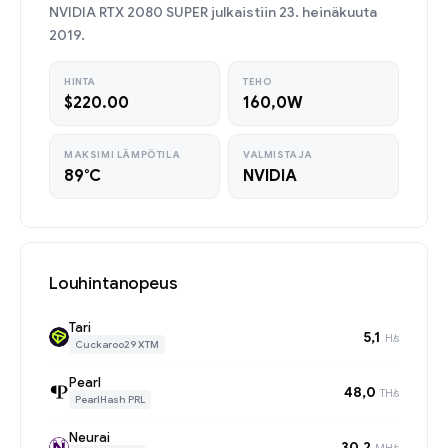
NVIDIA RTX 2080 SUPER julkaistiin 23. heinäkuuta
2019.
HINTA
TEHO
$220.00
160,0W
MAKSIMI LÄMPÖTILA
VALMISTAJA
89°C
NVIDIA
Louhintanopeus
Tari
5,1
H/s
Cuckaroo29 XTM
Pearl
48,0
TH/s
PearlHash PRL
Neurai
30,2
MH/s