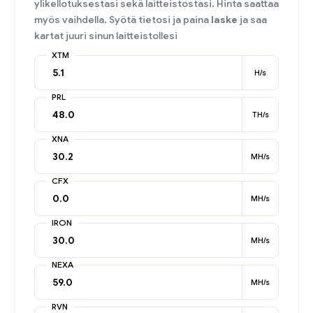
ylikellotuksestasi sekä laitteistostasi. Hinta saattaa
myös vaihdella. Syötä tietosi ja paina
laske
ja saa
kartat juuri sinun laitteistollesi
XTM
H/s
PRL
TH/s
XNA
MH/s
CFX
MH/s
IRON
MH/s
NEXA
MH/s
RVN