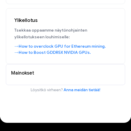
Ylikellotus
Tsekkaa oppaamme näytönohjainten
ylikellotukseen louhimiselle:
How to overclock GPU for Ethereum mining.
How to Boost GDDR5X NVIDIA GPUs.
Mainokset
Löysitkö virheen?
Anna meidän tietää!