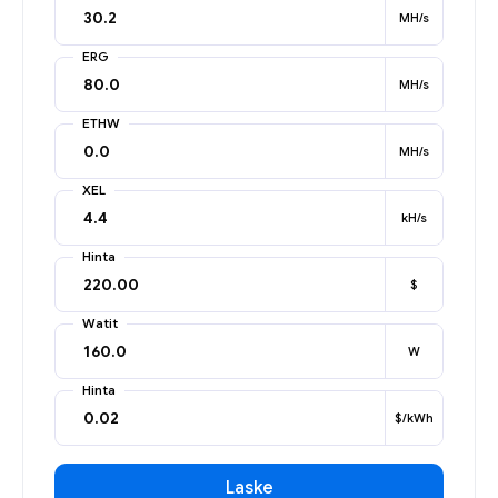
MH/s
ERG
MH/s
ETHW
MH/s
XEL
kH/s
Hinta
$
Watit
W
Hinta
$/kWh
Laske