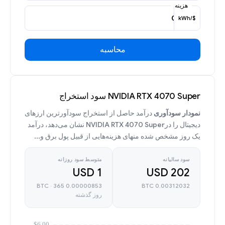
هزینه
$/kWh
محاسبه
NVIDIA RTX 4070 Super سود استخراج
نمودار سودآوری
درآمد حاصل از استخراج سودآورترین ارزهای
دیجیتال را درNVIDIA RTX 4070 Super نشان می‌دهد، درآمد
یک روز مشخص شده منهای هزینه‌هایی از قبیل پول برق و...
سود سالیانه
متوسط سود روزانه
1 USD
202 USD
0.00000853 BTC · 365
0.00312032 BTC
روز گذشته