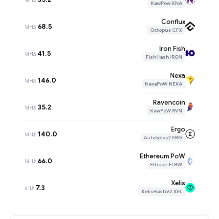
KawPow XNA
Conflux
68.5
MH/s
Octopus CFX
Iron Fish
41.5
MH/s
FishHash IRON
Nexa
146.0
MH/s
NexaPoW NEXA
Ravencoin
35.2
MH/s
KawPoW RVN
Ergo
140.0
MH/s
Autolykos2 ERG
Ethereum PoW
66.0
MH/s
Ethash ETHW
Xelis
7.3
kH/s
XelisHashV2 XEL