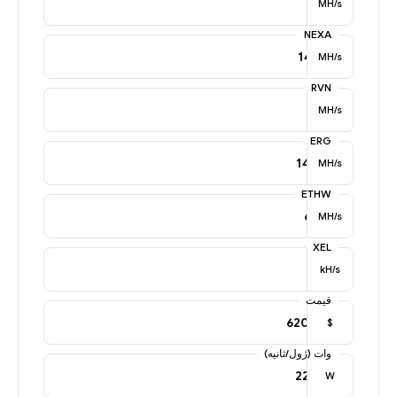
MH/s
NEXA
MH/s
RVN
MH/s
ERG
MH/s
ETHW
MH/s
XEL
kH/s
قیمت
$
وات (ژول/ثانیه)
W