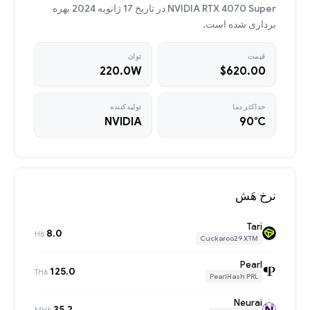
NVIDIA RTX 4070 Super در تاریخ 17 ژانویه 2024 بهره
برداری شده است.
قیمت
توان
220.0W
$620.00
حداکثر دما
تولیدکننده
NVIDIA
90°C
نرخ هَش
Tari
8.0
H/s
Cuckaroo29 XTM
Pearl
125.0
TH/s
PearlHash PRL
Neurai
35.2
MH/s