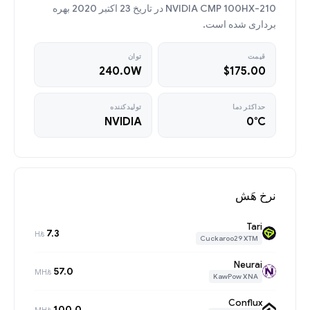
NVIDIA CMP 100HX-210 در تاریخ 23 اکتبر 2020 بهره
برداری شده است.
قیمت
توان
240.0W
$175.00
حداکثر دما
تولیدکننده
NVIDIA
0°C
نرخ هَش
Tari
7.3
H/s
Cuckaroo29 XTM
Neurai
57.0
MH/s
KawPow XNA
Conflux
100.0
MH/s