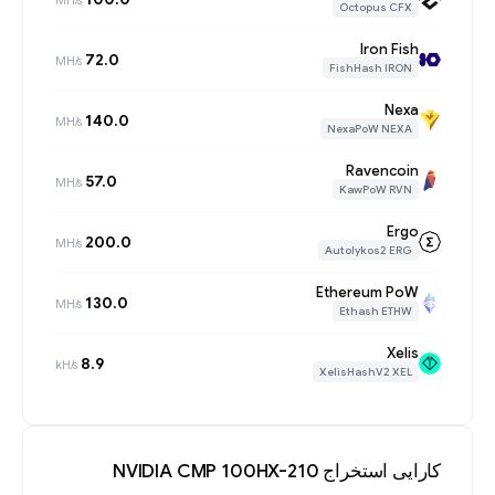
Octopus CFX
Iron Fish
72.0
MH/s
FishHash IRON
Nexa
140.0
MH/s
NexaPoW NEXA
Ravencoin
57.0
MH/s
KawPoW RVN
Ergo
200.0
MH/s
Autolykos2 ERG
Ethereum PoW
130.0
MH/s
Ethash ETHW
Xelis
8.9
kH/s
XelisHashV2 XEL
کارایی استخراج NVIDIA CMP 100HX-210