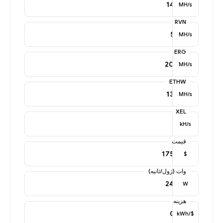
MH/s
RVN
MH/s
ERG
MH/s
ETHW
MH/s
XEL
kH/s
قیمت
$
وات (ژول/ثانیه)
W
هزینه
$/kWh