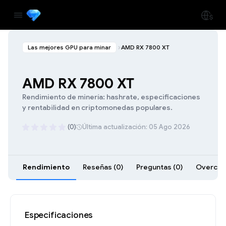
Las mejores GPU para minar
AMD RX 7800 XT
AMD RX 7800 XT
Rendimiento de minería: hashrate, especificaciones
y rentabilidad en criptomonedas populares.
(0)
Última actualización: 05 Ago 2026
Rendimiento
Reseñas (0)
Preguntas (0)
Overcloc
Especificaciones