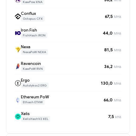
KawPow XNA
Conflux
67,5
MH/s
Octopus CFX
Iron Fish
44,0
MH/s
FishHash IRON
Nexa
81,5
MH/s
NexaPoW NEXA
Ravencoin
36,2
MH/s
KawPoW RVN
Ergo
130,0
MH/s
Autolykos2 ERG
Ethereum PoW
66,0
MH/s
Ethash ETHW
Xelis
7,5
kH/s
XelisHashV2 XEL