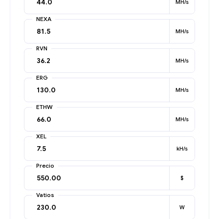
MH/s
NEXA
MH/s
RVN
MH/s
ERG
MH/s
ETHW
MH/s
XEL
kH/s
Precio
$
Vatios
W