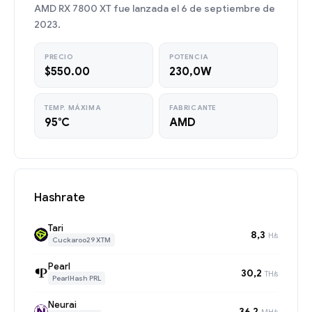
AMD RX 7800 XT fue lanzada el 6 de septiembre de
2023.
PRECIO
POTENCIA
$550.00
230,0W
TEMP. MÁXIMA
FABRICANTE
95°C
AMD
Hashrate
Tari
8,3
H/s
Cuckaroo29 XTM
Pearl
30,2
TH/s
PearlHash PRL
Neurai
36,2
MH/s