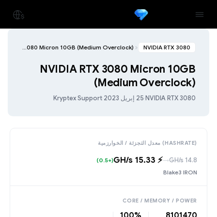
NVIDIA RTX 3080 Micron 10GB (Medium Overclock)
NVIDIA RTX 3080
NVIDIA RTX 3080 Micron 10GB
(Medium Overclock)
NVIDIA RTX 3080
·
25 إبريل 2023
·
Kryptex Support
(HASHRATE) معدل التجزئة / الخوارزمية
⚡️ 15.33 GH/s
14.8 GH/s
(+0.5)
→
Blake3 IRON
CORE / MEMORY / POWER
100%
810
1470