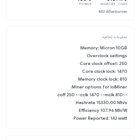
POWER
MEMORY
CORE
MSI Afterburner
معلومات إضافية
Memory: Micron 10GB
Overclock settings
Core clock offset: 250
Core clock lock: 1470
Memory clock lock: 810
Miner options for lolMiner:
--coff 250 --cclk 1470 --mclk 810
Hashrate 15330.00 Mh/s
Efficiency 107.96 Mh/W
Power Reported: 142 watt