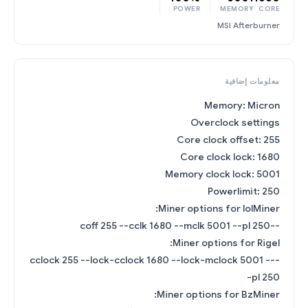
POWER
MEMORY
CORE
MSI Afterburner
معلومات إضافية
Memory: Micron
Overclock settings
Core clock offset: 255
Core clock lock: 1680
Memory clock lock: 5001
Powerlimit: 250
Miner options for lolMiner:
--coff 255 --cclk 1680 --mclk 5001 --pl 250
Miner options for Rigel:
--cclock 255 --lock-cclock 1680 --lock-mclock 5001 -
-pl 250
Miner options for BzMiner: