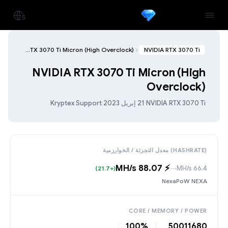
NVIDIA RTX 3070 Ti Micron (High Overclock)
NVIDIA RTX 3070 Ti
NVIDIA RTX 3070 Ti Micron (High
Overclock)
NVIDIA RTX 3070 Ti
·
21 إبريل 2023
·
Kryptex Support
(HASHRATE) معدل التجزئة / الخوارزمية
⚡️ 88.07 MH/s
66.4 MH/s
(+21.7)
→
NexaPoW NEXA
CORE / MEMORY / POWER
100%
5001
1680