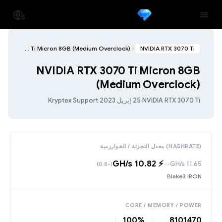
NVIDIA RTX 3070 Ti Micron 8GB (Medium Overclock)
NVIDIA RTX 3070 Ti
NVIDIA RTX 3070 Ti Micron 8GB
(Medium Overclock)
NVIDIA RTX 3070 Ti
·
25 إبريل 2023
·
Kryptex Support
(HASHRATE) معدل التجزئة / الخوارزمية
⚡️ 10.82 GH/s
11.65 GH/s
(-0.8)
→
Blake3 IRON
CORE / MEMORY / POWER
100%
810
1470