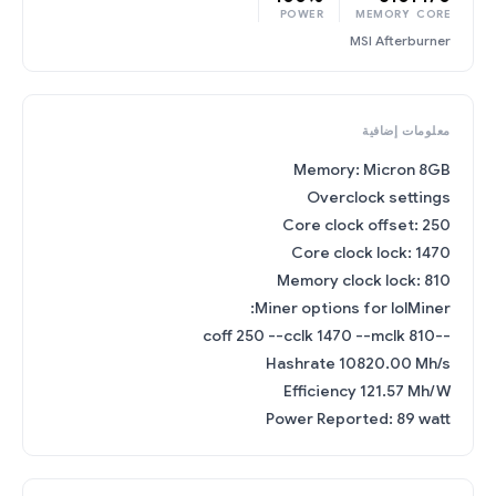
POWER
MEMORY
CORE
MSI Afterburner
معلومات إضافية
Memory: Micron 8GB
Overclock settings
Core clock offset: 250
Core clock lock: 1470
Memory clock lock: 810
Miner options for lolMiner:
--coff 250 --cclk 1470 --mclk 810
Hashrate 10820.00 Mh/s
Efficiency 121.57 Mh/W
Power Reported: 89 watt