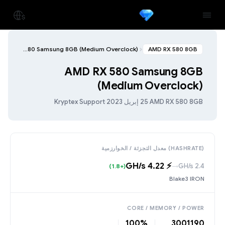
AMD RX 580 Samsung 8GB (Medium Overclock)
AMD RX 580 8GB
AMD RX 580 Samsung 8GB
(Medium Overclock)
AMD RX 580 8GB
·
25 إبريل 2023
·
Kryptex Support
(HASHRATE) معدل التجزئة / الخوارزمية
⚡️ 4.22 GH/s
2.4 GH/s
(+1.8)
→
Blake3 IRON
CORE / MEMORY / POWER
100%
300
1190