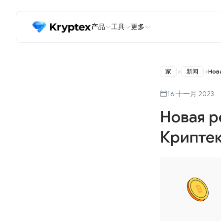
产品
工具
更多
家
新闻
Нов
16 十一月 2023
Новая р
Крипте