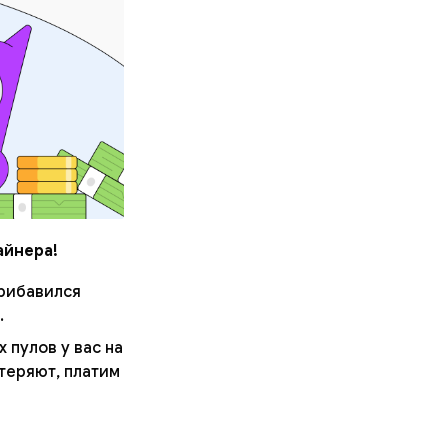
айнера!
прибавился
.
 пулов у вас на
теряют, платим