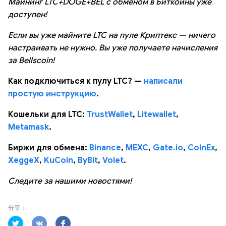
Майнинг LTC+DOGE+BEL с обменом в Биткоины уже
доступен!
Если вы уже майните LTC на пуле Криптекс — ничего
настраивать не нужно. Вы уже получаете начисления
за Bellscoin!
Как подключиться к пулу LTC? —
написали
простую инструкцию
.
Кошельки для LTC:
TrustWallet
,
Litewallet
,
Metamask
.
Биржи для обмена:
Binance
,
MEXC
,
Gate.io
,
CoinEx
,
XeggeX
,
KuCoin
,
ByBit
,
Volet
.
Следите за нашими новостями!
分享：