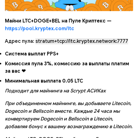
Майни LTC+DOGE+BEL на Пуле Криптекс —
https://pool.kryptex.com/ltc
Адрес пула:
stratum+tcp://ltc.kryptex.network:7777
Система выплат PPS+
Комиссия пула 3%, комиссию за выплаты платим
за вас ❤
Минимальная выплата 0.05 LTC
Подходит для майнинга на Scrypt АСИКах
При объединенном майнинге, вы добываете Litecoin,
Dogecoin и Bellscoin вместе. Каждые 24 часа мы
конвертируем Dogecoin и Bellscoin в Litecoin,
добавляя бонус к вашему вознаграждению в Litecoin.