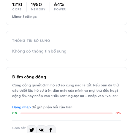
1210
1950
64%
CORE
MEMORY
POWER
Miner Settings
THÔNG TIN BỔ SUNG
Không có thông tin bổ sung
Điểm cộng đồng
Cộng đồng quyết định hồ sơ ép xung nào là tốt. Nếu bạn đã thử
các thiết lập hồ sơ trên dàn máy của mình và mọi thứ đều hoạt
động ổn, hãy nhấp vào "Hữu ích", ngược lại – nhấp vào "Vô ích".
Đăng nhập
để gửi phản hồi của bạn
0%
0%
Chia sẻ: