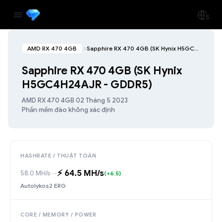
AMD RX 470 4GB
Sapphire RX 470 4GB (SK Hynix H5GC4H24AJR - GDDR5)
Sapphire RX 470 4GB (SK Hynix
H5GC4H24AJR - GDDR5)
AMD RX 470 4GB
·
02 Tháng 5 2023
·
Phần mềm đào không xác định
HASHRATE / THUẬT TOÁN
⚡️ 64.5 MH/s
58.0 MH/s
→
(+6.5)
Autolykos2 ERG
CORE / MEMORY / POWER