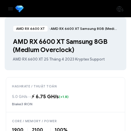
AMD RX 6600 XT
AMD RX 6600 XT Samsung 8GB (Medium Overclock)
AMD RX 6600 XT Samsung 8GB
(Medium Overclock)
AMD RX 6600 XT
·
25 Tháng 4 2023
·
Kryptex Support
HASHRATE / THUẬT TOÁN
⚡️ 6.75 GH/s
5.0 GH/s
→
(+1.8)
Blake3 IRON
CORE / MEMORY / POWER
1900
2100
100%