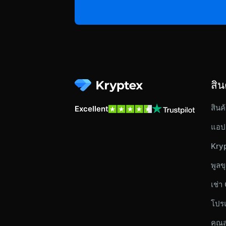
สิน
สินค
Excellent
แอป
Kry
พูลข
เช่า
โปร
คุณส