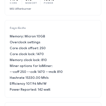
CORE
MEMORY
POWER
MSI Afterburner
ข้อมูลเพิ่มเติม
Memory: Micron 10GB
Overclock settings
Core clock offset: 250
Core clock lock: 1470
Memory clock lock: 810
Miner options for lolMiner:
--coff 250 --cclk 1470 --mclk 810
Hashrate 15330.00 Mh/s
Efficiency 107.96 Mh/W
Power Reported: 142 watt