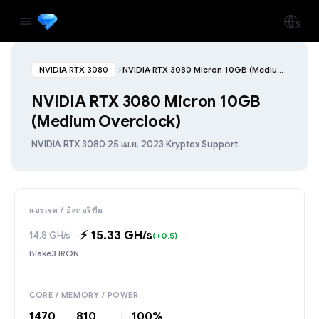
NVIDIA RTX 3080
NVIDIA RTX 3080 Micron 10GB (Medium Overclock)
NVIDIA RTX 3080 Micron 10GB
(Medium Overclock)
NVIDIA RTX 3080
·
25 เม.ย. 2023
·
Kryptex Support
แฮชเรต / อัลกอริทึม
⚡️ 15.33 GH/s
14.8 GH/s
→
(+0.5)
Blake3 IRON
CORE / MEMORY / POWER
1470
810
100%