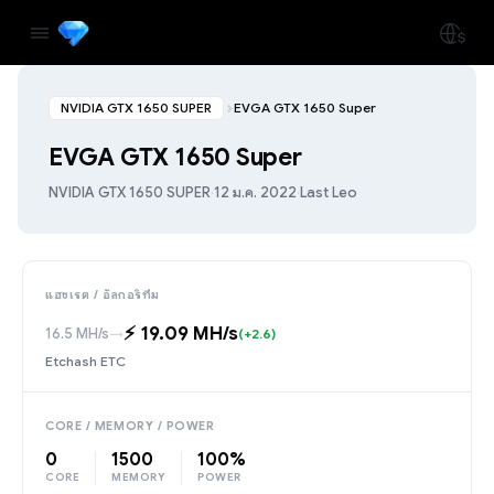
NVIDIA GTX 1650 SUPER
EVGA GTX 1650 Super
EVGA GTX 1650 Super
NVIDIA GTX 1650 SUPER
·
12 ม.ค. 2022
·
Last Leo
แฮชเรต / อัลกอริทึม
⚡️ 19.09 MH/s
16.5 MH/s
→
(+2.6)
Etchash ETC
CORE / MEMORY / POWER
0
1500
100%
CORE
MEMORY
POWER