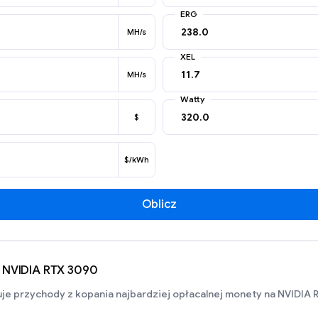
ERG
MH/s
XEL
MH/s
Watty
$
$/kWh
Oblicz
a NVIDIA RTX 3090
je przychody z kopania najbardziej opłacalnej monety na NVIDIA