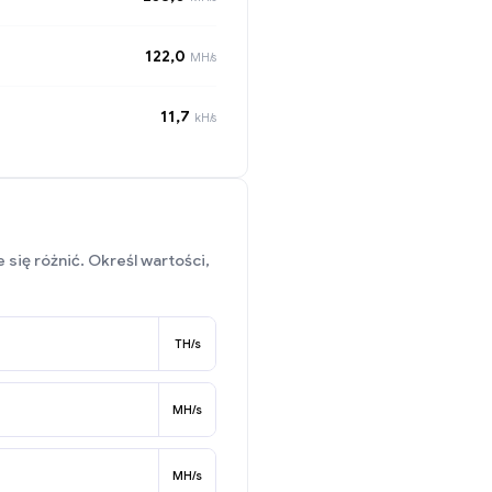
122,0
MH/s
11,7
kH/s
się różnić. Określ wartości,
TH/s
MH/s
MH/s