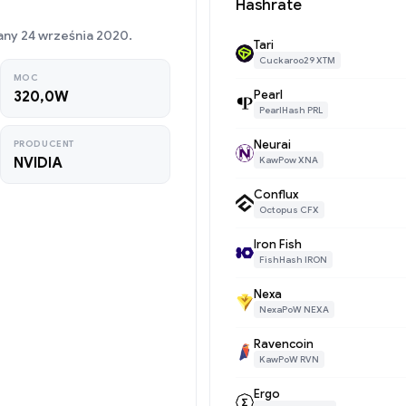
Hashrate
any 24 września 2020.
Tari
Cuckaroo29 XTM
MOC
Pearl
320,0W
PearlHash PRL
Neurai
PRODUCENT
NVIDIA
KawPow XNA
Conflux
Octopus CFX
Iron Fish
FishHash IRON
Nexa
NexaPoW NEXA
Ravencoin
KawPoW RVN
Ergo