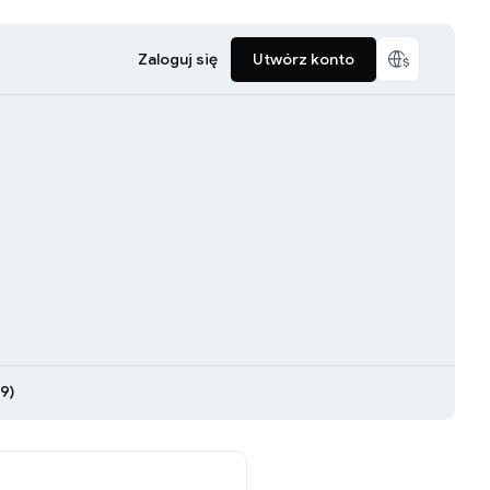
Zaloguj się
Utwórz konto
9)