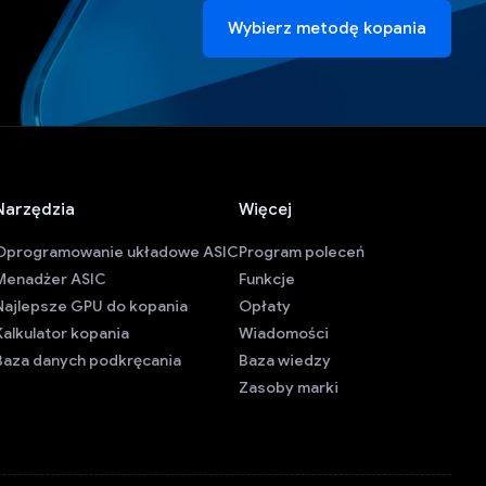
Wybierz metodę kopania
Narzędzia
Więcej
Oprogramowanie układowe ASIC
Program poleceń
Menadżer ASIC
Funkcje
Najlepsze GPU do kopania
Opłaty
Kalkulator kopania
Wiadomości
Baza danych podkręcania
Baza wiedzy
Zasoby marki