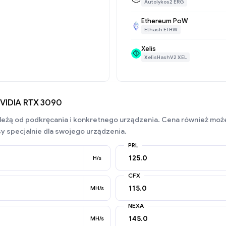
Autolykos2 ERG
Ethereum PoW
Ethash ETHW
Xelis
XelisHashV2 XEL
NVIDIA RTX 3090
ależą od podkręcania i konkretnego urządzenia. Cena również może 
y specjalnie dla swojego urządzenia.
PRL
H/s
CFX
MH/s
NEXA
MH/s