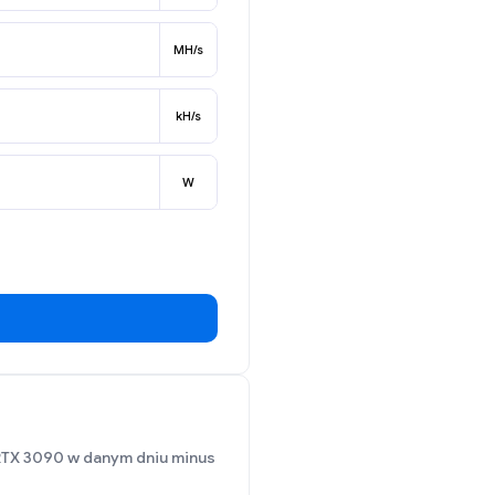
MH/s
kH/s
W
 RTX 3090 w danym dniu minus