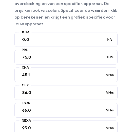
overclocking en van een specifiek apparaat. De
prijs kan ook wisselen. Specificeer de waarden, klik
op
berekenen
en krijgt een grafiek specifiek voor
jouw apparaat.
XTM
H/s
PRL
TH/s
XNA
MH/s
CFX
MH/s
IRON
MH/s
NEXA
MH/s