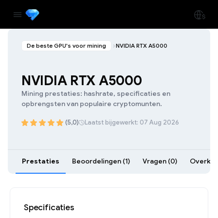
De beste GPU's voor mining
NVIDIA RTX A5000
NVIDIA RTX A5000
Mining prestaties: hashrate, specificaties en
opbrengsten van populaire cryptomunten.
(5,0)
Laatst bijgewerkt: 07 Aug 2026
Prestaties
Beoordelingen (1)
Vragen (0)
Overklok
Specificaties