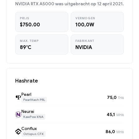
NVIDIA RTX A5000 was uitgebracht op 12 april 2021.
PRIJS
VERMOGEN
$750.00
100,0W
MAX. TEMP
FABRIKANT
89°C
NVIDIA
Hashrate
Pearl
75,0
TH/s
PearlHash PRL
Neurai
45,1
MH/s
KawPow XNA
Conflux
86,0
MH/s
Octopus CFX