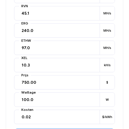
RVN
MH/s
ERG
MH/s
ETHW
MH/s
XEL
kH/s
Prijs
$
Wattage
W
Kosten
$/kWh