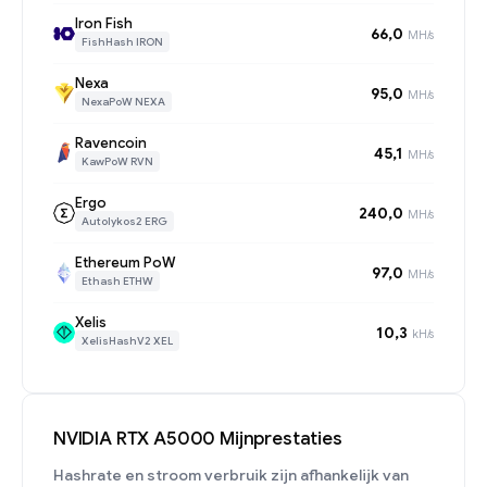
Iron Fish
66,0
MH/s
FishHash IRON
Nexa
95,0
MH/s
NexaPoW NEXA
Ravencoin
45,1
MH/s
KawPoW RVN
Ergo
240,0
MH/s
Autolykos2 ERG
Ethereum PoW
97,0
MH/s
Ethash ETHW
Xelis
10,3
kH/s
XelisHashV2 XEL
NVIDIA RTX A5000 Mijnprestaties
Hashrate en stroom verbruik zijn afhankelijk van