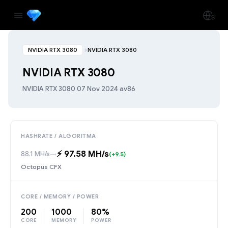
NVIDIA RTX 3080
NVIDIA RTX 3080
NVIDIA RTX 3080
NVIDIA RTX 3080
·
07 Nov 2024
·
av86
HASHRATE / ALGORITMA
⚡️ 97.58 MH/s
88.1 MH/s
→
(+9.5)
Octopus CFX
CORE / MEMORY / POWER
200
1000
80%
CORE
MEMORY
POWER