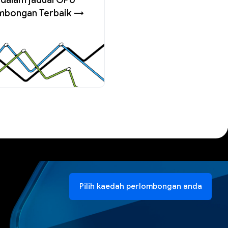
mbongan Terbaik →
Pilih kaedah perlombongan anda