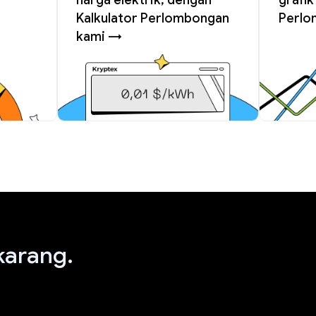
Kalkulator Perlombongan
Perlo
kami →
arang.