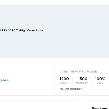
A RTX 3070 Ti (High Overclock)
CORE / MEMORY / POWER
1200
+1500
100%
(+14.4)
CORE
MEMORY
POWER
MSI Afterburner
Skor komu