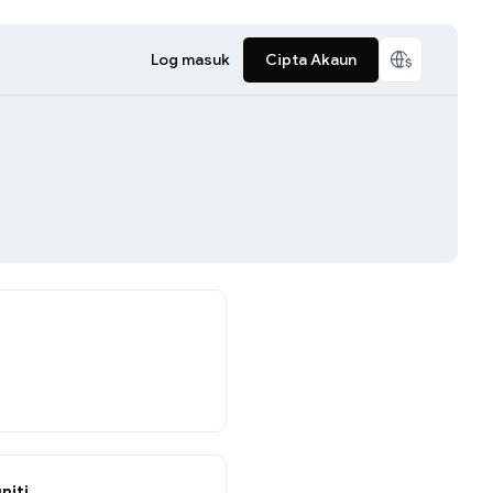
Log masuk
Cipta Akaun
niti