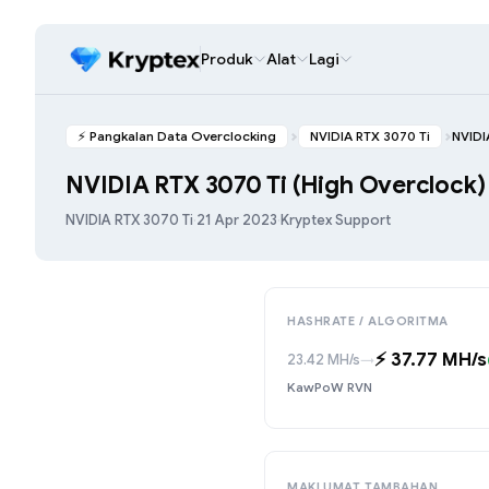
Produk
Alat
Lagi
⚡️ Pangkalan Data Overclocking
NVIDIA RTX 3070 Ti
NVIDI
NVIDIA RTX 3070 Ti (High Overclock)
NVIDIA RTX 3070 Ti
·
21 Apr 2023
·
Kryptex Support
HASHRATE / ALGORITMA
⚡️ 37.77 MH/s
23.42 MH/s
→
KawPoW RVN
MAKLUMAT TAMBAHAN