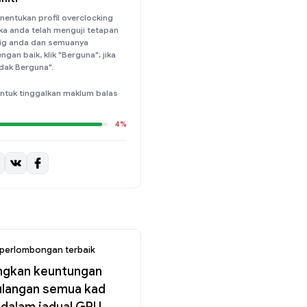
nentukan profil overclocking
ika anda telah menguji tetapan
 rig anda dan semuanya
ngan baik, klik "Berguna"; jika
Tidak Berguna".
ntuk tinggalkan maklum balas
4%
perlombongan terbaik
ngkan keuntungan
ulangan semua kad
 dalam jadual GPU