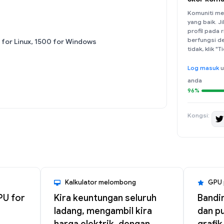
Komuniti me
yang baik. J
profil pada
berfungsi de
 for Linux, 1500 for Windows
tidak, klik "
Log masuk
u
anda
96%
Kongsi:
Kalkulator melombong
GPU 
PU for
Kira keuntungan seluruh
Bandi
ladang, mengambil kira
dan p
harga elektrik, dengan
grafik