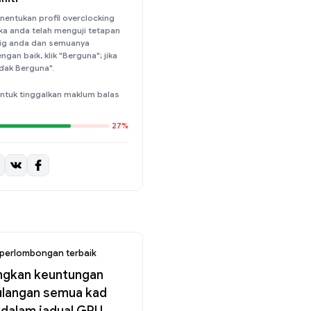
nentukan profil overclocking
ika anda telah menguji tetapan
 rig anda dan semuanya
ngan baik, klik "Berguna"; jika
Tidak Berguna".
ntuk tinggalkan maklum balas
27%
perlombongan terbaik
ngkan keuntungan
ulangan semua kad
 dalam jadual GPU