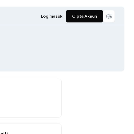
Log masuk
Cipta Akaun
niti