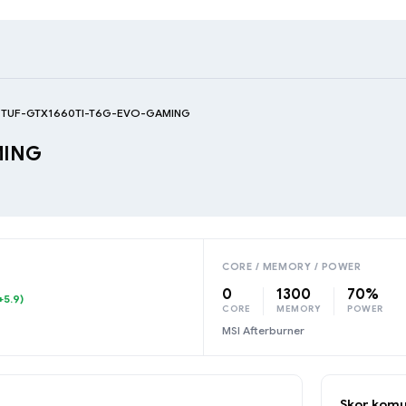
 TUF-GTX1660TI-T6G-EVO-GAMING
MING
CORE / MEMORY / POWER
0
1300
70%
+5.9)
CORE
MEMORY
POWER
MSI Afterburner
Skor komu