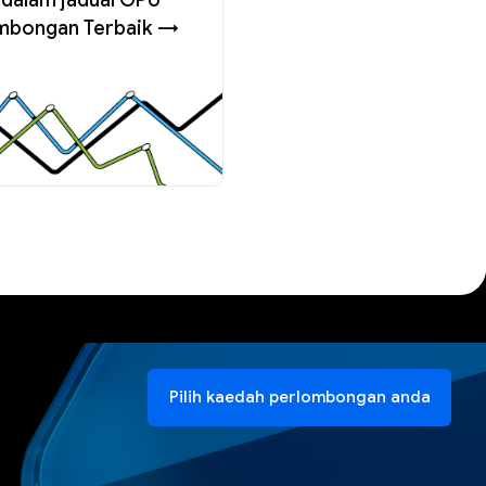
mbongan Terbaik →
Pilih kaedah perlombongan anda