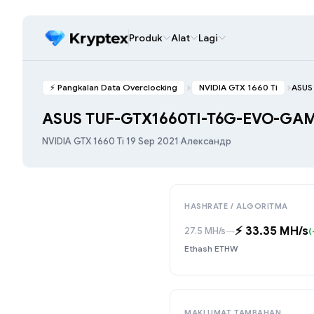
Produk
Alat
Lagi
⚡️ Pangkalan Data Overclocking
NVIDIA GTX 1660 Ti
ASUS
ASUS TUF-GTX1660TI-T6G-EVO-GA
NVIDIA GTX 1660 Ti
·
19 Sep 2021
·
Александр
HASHRATE / ALGORITMA
⚡️ 33.35 MH/s
27.5 MH/s
→
(
Ethash ETHW
MAKLUMAT TAMBAHAN