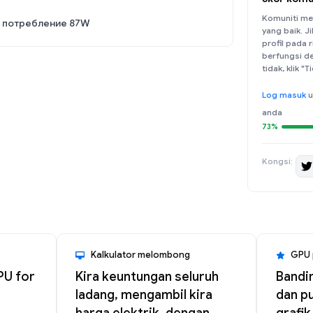
Komuniti me
, потребление 87W
yang baik. J
profil pada
berfungsi de
tidak, klik "
Log masuk
u
anda
73%
Kongsi:
Kalkulator melombong
GPU 
PU for
Kira keuntungan seluruh
Bandi
ladang, mengambil kira
dan p
harga elektrik, dengan
grafik