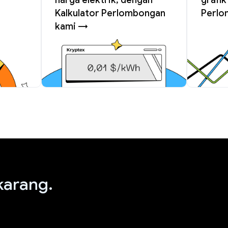
Kalkulator Perlombongan
Perlo
kami →
arang.