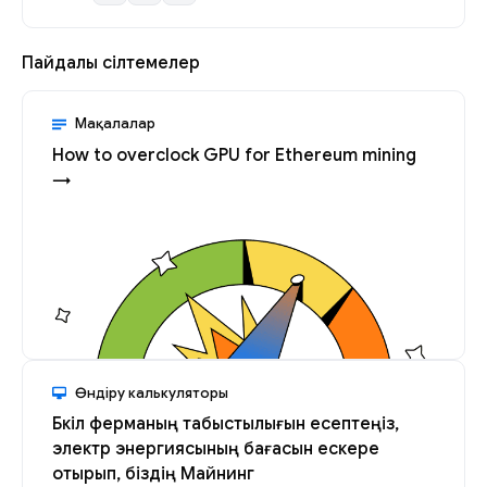
Пайдалы сілтемелер
Мақалалар
How to overclock GPU for Ethereum mining
→
Өндіру калькуляторы
Бүкіл ферманың табыстылығын есептеңіз,
электр энергиясының бағасын ескере
отырып, біздің Майнинг