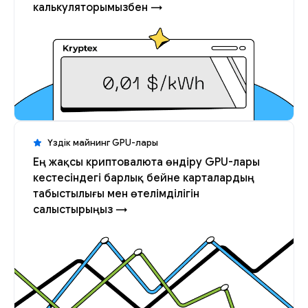
калькуляторымызбен →
Үздік майнинг GPU-лары
Ең жақсы криптовалюта өндіру GPU-лары
кестесіндегі барлық бейне карталардың
табыстылығы мен өтелімділігін
салыстырыңыз →