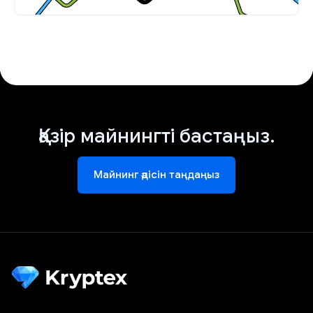
Қазір майнингті бастаңыз.
Майнинг әдісін таңдаңыз