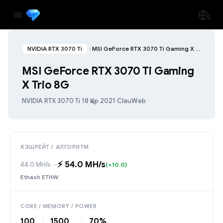
NVIDIA RTX 3070 Ti
MSI GeForce RTX 3070 Ti Gaming X Trio 8G
MSI GeForce RTX 3070 Ti Gaming
X Trio 8G
NVIDIA RTX 3070 Ti
·
18 Қыр 2021
·
ClauWeb
ХЭШРЕЙТ / АЛГОРИТМ
⚡️ 54.0 MH/s
44.0 MH/s
→
(+10.0)
Ethash ETHW
CORE / MEMORY / POWER
100
1500
70%