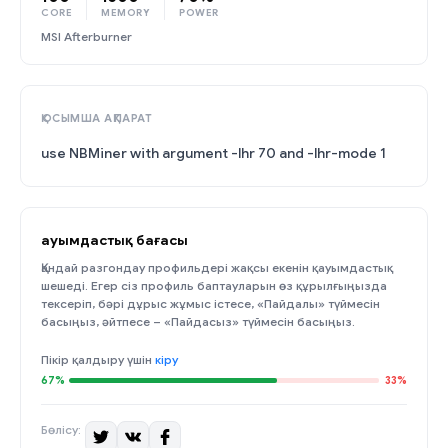
CORE
MEMORY
POWER
MSI Afterburner
ҚОСЫМША АҚПАРАТ
use NBMiner with argument -lhr 70 and -lhr-mode 1
Қауымдастық бағасы
Қандай разгондау профильдері жақсы екенін қауымдастық
шешеді. Егер сіз профиль баптауларын өз құрылғыңызда
тексеріп, бәрі дұрыс жұмыс істесе, «Пайдалы» түймесін
басыңыз, әйтпесе – «Пайдасыз» түймесін басыңыз.
Пікір қалдыру үшін
кіру
67%
33%
Бөлісу: