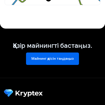
Қазір майнингті бастаңыз.
Майнинг әдісін таңдаңыз