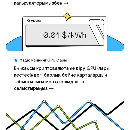
калькуляторымызбен →
Үздік майнинг GPU-лары
Ең жақсы криптовалюта өндіру GPU-лары
кестесіндегі барлық бейне карталардың
табыстылығы мен өтелімділігін
салыстырыңыз →