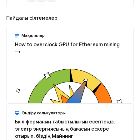
Пайдалы сілтемелер
Мақалалар
How to overclock GPU for Ethereum mining
→
Өндіру калькуляторы
Бүкіл ферманың табыстылығын есептеңіз,
электр энергиясының бағасын ескере
отырып, біздің Майнинг