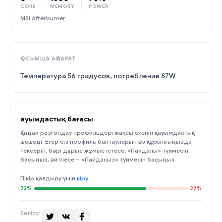
CORE
MEMORY
POWER
MSI Afterburner
ҚОСЫМША АҚПАРАТ
Температура 56 градусов, потребление 87W
Қауымдастық бағасы
Қандай разгондау профильдері жақсы екенін қауымдастық
шешеді. Егер сіз профиль баптауларын өз құрылғыңызда
тексеріп, бәрі дұрыс жұмыс істесе, «Пайдалы» түймесін
басыңыз, әйтпесе – «Пайдасыз» түймесін басыңыз.
Пікір қалдыру үшін
кіру
73%
27%
Бөлісу: