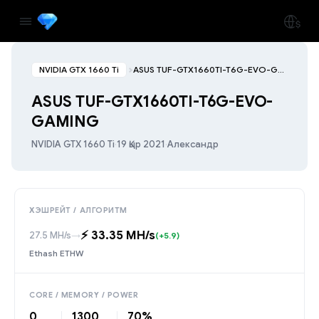
NVIDIA GTX 1660 Ti
ASUS TUF-GTX1660TI-T6G-EVO-GAMING
ASUS TUF-GTX1660TI-T6G-EVO-
GAMING
NVIDIA GTX 1660 Ti
·
19 Қыр 2021
·
Александр
ХЭШРЕЙТ / АЛГОРИТМ
⚡️ 33.35 MH/s
27.5 MH/s
→
(+5.9)
Ethash ETHW
CORE / MEMORY / POWER
0
1300
70%