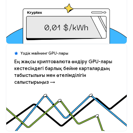
Үздік майнинг GPU-лары
Ең жақсы криптовалюта өндіру GPU-лары
кестесіндегі барлық бейне карталардың
табыстылығы мен өтелімділігін
салыстырыңыз →