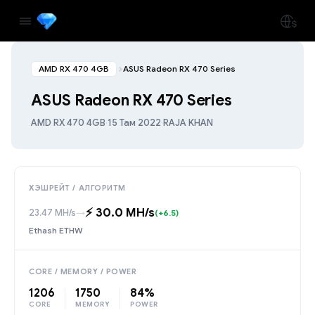
AMD RX 470 4GB
ASUS Radeon RX 470 Series
ASUS Radeon RX 470 Series
AMD RX 470 4GB
·
15 Там 2022
·
RAJA KHAN
ХЭШРЕЙТ / АЛГОРИТМ
⚡️ 30.0 MH/s
23.47 MH/s
→
(+6.5)
Ethash ETHW
CORE / MEMORY / POWER
1206
1750
84%
CORE
MEMORY
POWER