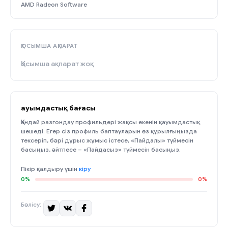
AMD Radeon Software
ҚОСЫМША АҚПАРАТ
Қосымша ақпарат жоқ
Қауымдастық бағасы
Қандай разгондау профильдері жақсы екенін қауымдастық
шешеді. Егер сіз профиль баптауларын өз құрылғыңызда
тексеріп, бәрі дұрыс жұмыс істесе, «Пайдалы» түймесін
басыңыз, әйтпесе – «Пайдасыз» түймесін басыңыз.
Пікір қалдыру үшін
кіру
0%
0%
Бөлісу: