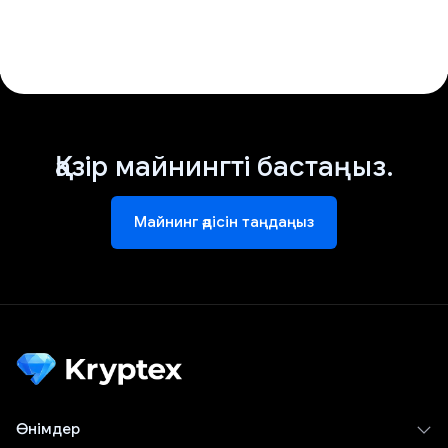
Қазір майнингті бастаңыз.
Майнинг әдісін таңдаңыз
Өнімдер