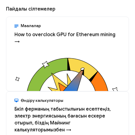
Пайдалы сілтемелер
Мақалалар
How to overclock GPU for Ethereum mining
→
Өндіру калькуляторы
Бүкіл ферманың табыстылығын есептеңіз,
электр энергиясының бағасын ескере
отырып, біздің Майнинг
калькуляторымызбен →