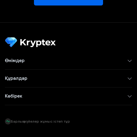
Өнімдер
Құралдар
Көбірек
Барлық жүйелер жұмыс істеп тұр