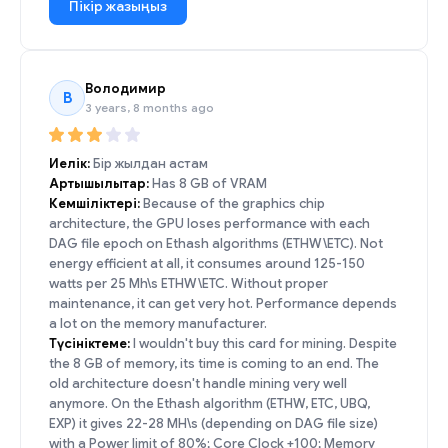
Пікір жазыңыз
Володимир
В
3 years, 8 months ago
Иелік:
Бір жылдан астам
Артықшылықтар:
Has 8 GB of VRAM
Кемшіліктері:
Because of the graphics chip
architecture, the GPU loses performance with each
DAG file epoch on Ethash algorithms (ETHW\ETC). Not
energy efficient at all, it consumes around 125-150
watts per 25 Mh\s ETHW\ETC. Without proper
maintenance, it can get very hot. Performance depends
a lot on the memory manufacturer.
Түсініктеме:
I wouldn't buy this card for mining. Despite
the 8 GB of memory, its time is coming to an end. The
old architecture doesn't handle mining very well
anymore. On the Ethash algorithm (ETHW, ETC, UBQ,
EXP) it gives 22-28 MH\s (depending on DAG file size)
with a Power limit of 80%; Core Clock +100; Memory