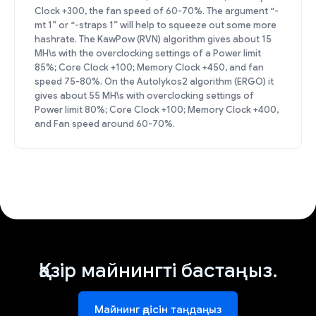
Clock +300, the fan speed of 60-70%. The argument “-
mt 1” or “-straps 1” will help to squeeze out some more
hashrate. The KawPow (RVN) algorithm gives about 15
MH\s with the overclocking settings of a Power limit
85%; Core Clock +100; Memory Clock +450, and fan
speed 75-80%. On the Autolykos2 algorithm (ERGO) it
gives about 55 MH\s with overclocking settings of
Power limit 80%; Core Clock +100; Memory Clock +400,
and Fan speed around 60-70%.
Қазір майнингті бастаңыз.
Майнинг әдісін таңдаңыз