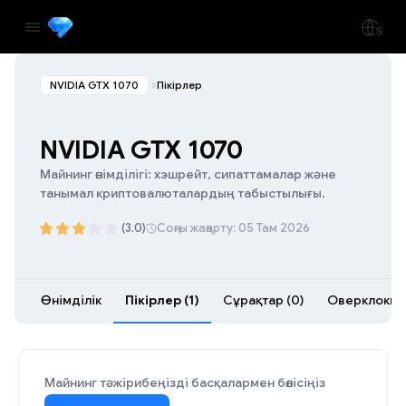
NVIDIA GTX 1070
Пікірлер
NVIDIA GTX 1070
Майнинг өнімділігі: хэшрейт, сипаттамалар және
танымал криптовалюталардың табыстылығы.
(3.0)
Соңғы жаңарту: 05 Там 2026
Өнімділік
Пікірлер (1)
Сұрақтар (0)
Оверклокинг
Майнинг тәжірибеңізді басқалармен бөлісіңіз