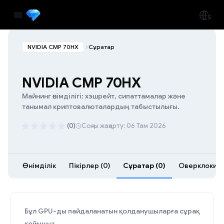
NVIDIA CMP 70HX
Сұрақтар
NVIDIA CMP 70HX
Майнинг өнімділігі: хэшрейт, сипаттамалар және
танымал криптовалюталардың табыстылығы.
(0)
Соңғы жаңарту: 06 Там 2026
Өнімділік
Пікірлер (0)
Сұрақтар (0)
Оверклокинг 
Бұл GPU-ды пайдаланатын қолданушыларға сұрақ
қойыңыз