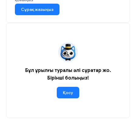
Сұрақ жазыңыз
Бұл құрылғы туралы әлі сұрақтар жоқ.
Бірінші болыңыз!
Қосу