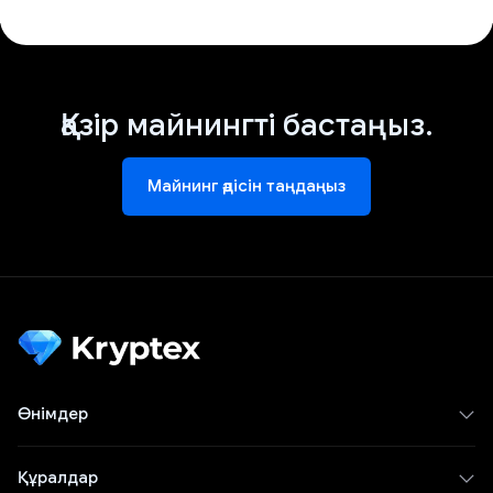
Қазір майнингті бастаңыз.
Майнинг әдісін таңдаңыз
Өнімдер
Құралдар