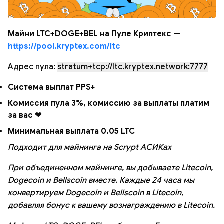
Майни LTC+DOGE+BEL на Пуле Криптекс —
https://pool.kryptex.com/ltc
Адрес пула:
stratum+tcp://ltc.kryptex.network:7777
Система выплат PPS+
Комиссия пула 3%, комиссию за выплаты платим
за вас ❤
Минимальная выплата 0.05 LTC
Подходит для майнинга на Scrypt АСИКах
При объединенном майнинге, вы добываете Litecoin,
Dogecoin и Bellscoin вместе. Каждые 24 часа мы
конвертируем Dogecoin и Bellscoin в Litecoin,
добавляя бонус к вашему вознаграждению в Litecoin.