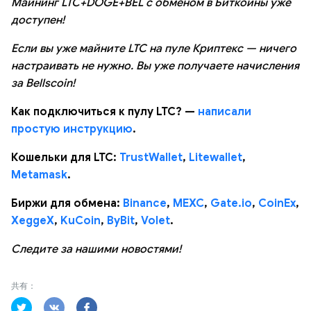
Майнинг LTC+DOGE+BEL с обменом в Биткоины уже
доступен!
Если вы уже майните LTC на пуле Криптекс — ничего
настраивать не нужно. Вы уже получаете начисления
за Bellscoin!
Как подключиться к пулу LTC? —
написали
простую инструкцию
.
Кошельки для LTC:
TrustWallet
,
Litewallet
,
Metamask
.
Биржи для обмена:
Binance
,
MEXC
,
Gate.io
,
CoinEx
,
XeggeX
,
KuCoin
,
ByBit
,
Volet
.
Следите за нашими новостями!
共有：