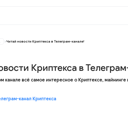
ス
Читай новости Криптекса в Телеграм-канале!
овости Криптекса в Телеграм
м канале всё самое интересное о Криптексе, майнинге 
елеграм-канал Криптекса