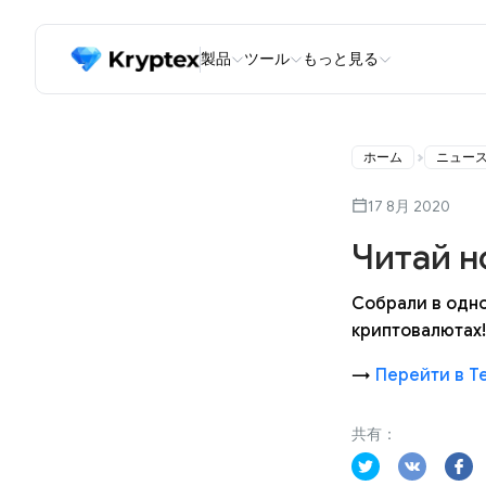
製品
ツール
もっと見る
ホーム
ニュー
17 8月 2020
Читай н
Собрали в одно
криптовалютах!
→
Перейти в Т
共有：