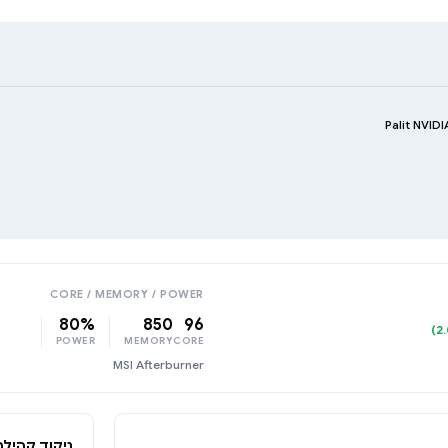
Palit NVID
CORE / MEMORY / POWER
80%
850
96
POWER
MEMORY
CORE
MSI Afterburner
ניקוד קהילת