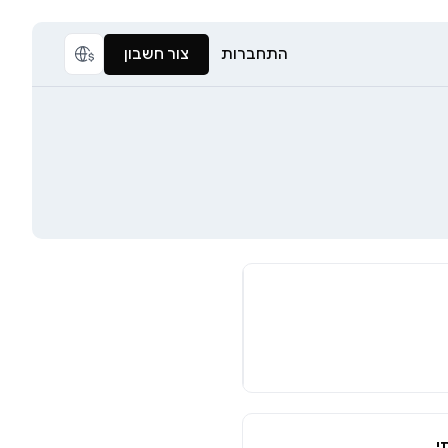
התחברות
צור חשבון
י