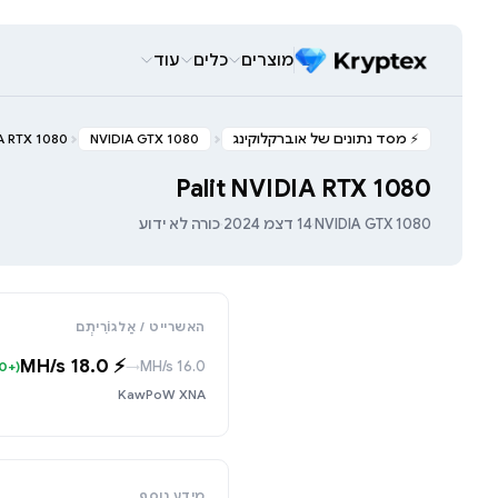
מוצרים
כלים
עוד
⚡️ מסד נתונים של אוברקלוקינג
NVIDIA GTX 1080
IA RTX 1080
Palit NVIDIA RTX 1080
NVIDIA GTX 1080
·
14 דצמ 2024
·
כורה לא ידוע
האשרייט / אַלגוֹרִיתְם
⚡️ 18.0 MH/s
16.0 MH/s
(+2.0)
→
KawPoW XNA
מידע נוסף