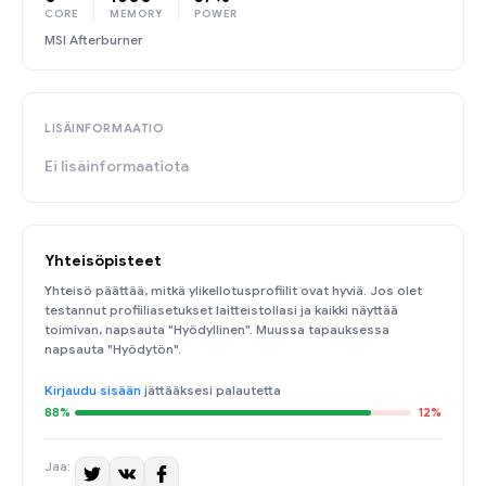
CORE
MEMORY
POWER
MSI Afterburner
LISÄINFORMAATIO
Ei lisäinformaatiota
Yhteisöpisteet
Yhteisö päättää, mitkä ylikellotusprofiilit ovat hyviä. Jos olet
testannut profiiliasetukset laitteistollasi ja kaikki näyttää
toimivan, napsauta "Hyödyllinen". Muussa tapauksessa
napsauta "Hyödytön".
Kirjaudu sisään
jättääksesi palautetta
88%
12%
Jaa: