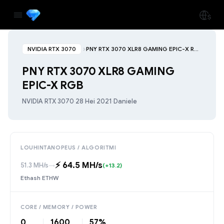
NVIDIA RTX 3070
PNY RTX 3070 XLR8 GAMING EPIC-X RGB
PNY RTX 3070 XLR8 GAMING
EPIC-X RGB
NVIDIA RTX 3070
·
28 Hei 2021
·
Daniele
LOUHINTANOPEUS / ALGORITMI
⚡️ 64.5 MH/s
51.3 MH/s
→
(+13.2)
Ethash ETHW
CORE / MEMORY / POWER
0
1600
57%